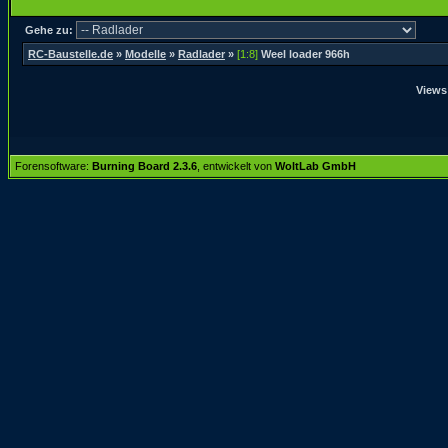
Gehe zu:
RC-Baustelle.de
»
Modelle
»
Radlader
»
[1:8]
Weel loader 966h
Views
Forensoftware:
Burning Board 2.3.6
, entwickelt von
WoltLab GmbH