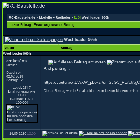
RC-Baustelle.de
»
Modelle
»
Radlader
»
[1:8]
Weel loader 966h
Letzter Beitrag
|
Erster ungelesener Beitrag
Weel loader 966h
Autor
Beitrag
Weel loader 966h
errikos1os
Mitglied
And painting...
Dabei seit:
02.02.2018
__________________
Beiträge: 29
https://youtu.be/tEWXW_pboxs?si=SJGC_FEAJAg
Level: 25
[?]
Dieser Beitrag wurde 3 mal editiert, zum letzten Mal von errik
Erfahrungspunkte:
90.206
Nächster Level:
100.000
18.05.2026
12:00