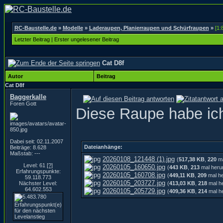
RC-Baustelle.de
»
Modelle
»
Laderaupen, Planierraupen und Schürfraupen
»
[1:
Letzter Beitrag
|
Erster ungelesener Beitrag
Cat D8f
Autor
Beitrag
Cat D8f
Baggerkalle
Foren Gott
Diese Raupe habe ich 
Dabei seit: 02.11.2007
Dateianhänge:
Beiträge: 8.628
Maßstab: ---
20260108_121448 (1).jpg
(
517,38 KB
,
220
ma
Level: 61
[?]
20260105_160650.jpg
(
443 KB
,
213
mal heru
Erfahrungspunkte:
20260105_160708.jpg
(
449,11 KB
,
209
mal he
59.118.773
20260105_203727.jpg
Nächster Level:
(
413,03 KB
,
218
mal he
64.602.553
20260105_205729.jpg
(
409,36 KB
,
214
mal he