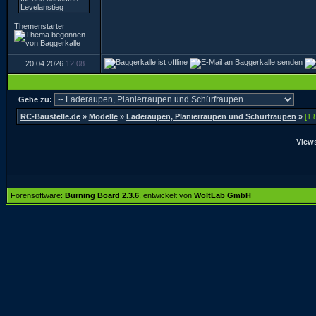
Themenstarter
20.04.2026
12:08
Gehe zu:
RC-Baustelle.de
»
Modelle
»
Laderaupen, Planierraupen und Schürfraupen
»
[1:
Views
Forensoftware:
Burning Board 2.3.6
, entwickelt von
WoltLab GmbH