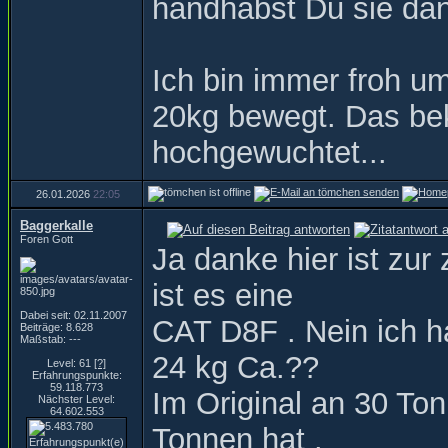
handhabst Du sie da
Ich bin immer froh u
20kg bewegt. Das bek
hochgewuchtet...
26.01.2026
22:05
Baggerkalle
Foren Gott
Ja danke hier ist zur
ist es eine
Dabei seit: 02.11.2007
CAT D8F . Nein ich h
Beiträge: 8.628
Maßstab: ---
24 kg Ca.??
Level: 61
[?]
Erfahrungspunkte:
59.118.773
Im Original an 30 To
Nächster Level:
64.602.553
Tonnen hat .