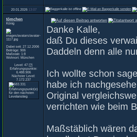
20.01.2026
13:07
tömchen
König
Danke Kalle,
daß Du dieses verwai
Dabei seit: 27.12.2006
Daddeln denn alle nu
Beiträge: 906
Maßstab: 1:8
Wohnort: München
Level: 47
[?]
Erfahrungspunkte:
Ich wollte schon sag
6.488.906
Nächster Level:
7.172.237
habe ich nachgesehen
Original vergleichswe
verrichten wie beim B
Maßstäblich wären da