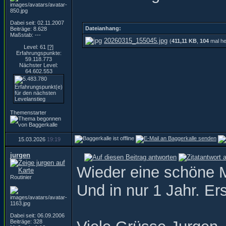
Dabei seit: 02.11.2007
Dateianhang:
Beiträge: 8.628
Maßstab: ---
20260315_155045.jpg
(
411,11 KB
,
104
mal he
Level: 61
[?]
Erfahrungspunkte:
59.118.773
Nächster Level:
64.602.553
Themenstarter
15.03.2026
19:19
jurgen
Wieder eine schöne M
Routinier
Und in nur 1 Jahr. Ers
Dabei seit: 06.09.2006
Beiträge: 328