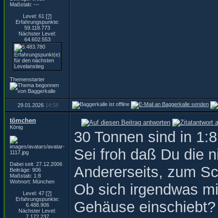
Maßstab: ---
Level: 61
[?]
Erfahrungspunkte:
59.118.773
Nächster Level:
64.602.553
Themenstarter
29.01.2026
14:58
tömchen
König
30 Tonnen sind in 1:8
Sei froh daß Du die n
Dabei seit: 27.12.2006
Andererseits, zum Sc
Beiträge: 906
Maßstab: 1:8
Wohnort: München
Ob sich irgendwas mi
Level: 47
[?]
Erfahrungspunkte:
Gehäuse einschiebt?
6.488.906
Nächster Level:
7.172.237