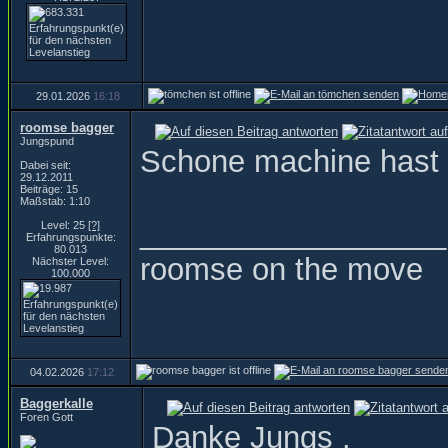
29.01.2026
16:18
roomse bagger
Jungspund
Schone machine hast 
Dabei seit:
29.12.2011
Beiträge: 15
Maßstab: 1:10
__________________
Level: 25
[?]
Erfahrungspunkte:
80.013
roomse on the move
Nächster Level:
100.000
04.02.2026
17:12
Baggerkalle
Foren Gott
Danke Jungs .