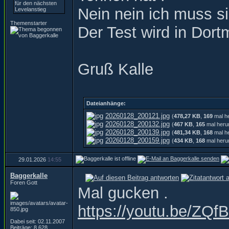
Nein nein ich muss s
Themenstarter
Der Test wird in Dort
Gruß Kalle
Dateianhänge:
20260128_200121.jpg
(
478,27 KB
,
169
mal he
20260128_200132.jpg
(
467 KB
,
165
mal heru
20260128_200139.jpg
(
481,34 KB
,
168
mal he
20260128_200159.jpg
(
434 KB
,
168
mal heru
29.01.2026
14:55
Baggerkalle
Foren Gott
Mal gucken .
https://youtu.be/Z
Dabei seit: 02.11.2007
Beiträge: 8.628