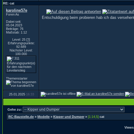
RE: cat
karoline57e
Foren As
Entschuldigung beim probieren hab ich das versehent
Dabei seit:
05.04.2023
Beiträge: 76
Maßstab: 1:12
Level: 25
[?]
Erfahrungspunkte:
92.689
Nächster Level:
100.000
Themenstarter
25.01.2025
16:33
Gehe zu:
RC-Baustelle.de
»
Modelle
»
Kipper und Dumper
»
[1:14,5]
cat
Views