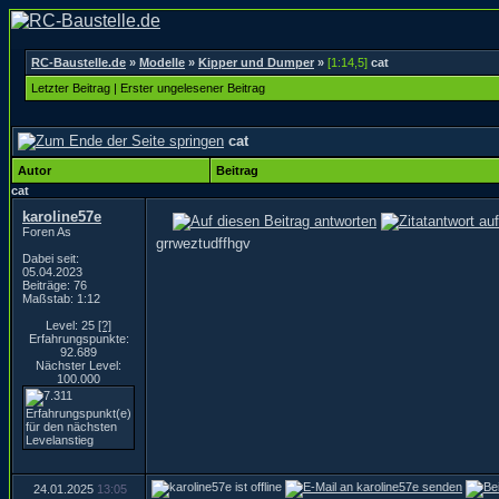
RC-Baustelle.de
»
Modelle
»
Kipper und Dumper
»
[1:14,5]
cat
Letzter Beitrag
|
Erster ungelesener Beitrag
cat
Autor
Beitrag
cat
karoline57e
Foren As
grrweztudffhgv
Dabei seit:
05.04.2023
Beiträge: 76
Maßstab: 1:12
Level: 25
[?]
Erfahrungspunkte:
92.689
Nächster Level:
100.000
24.01.2025
13:05