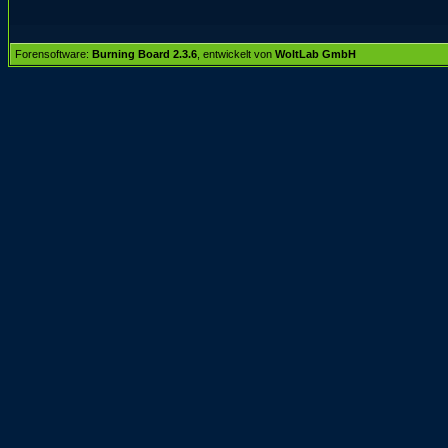
Forensoftware:
Burning Board 2.3.6
, entwickelt von
WoltLab GmbH