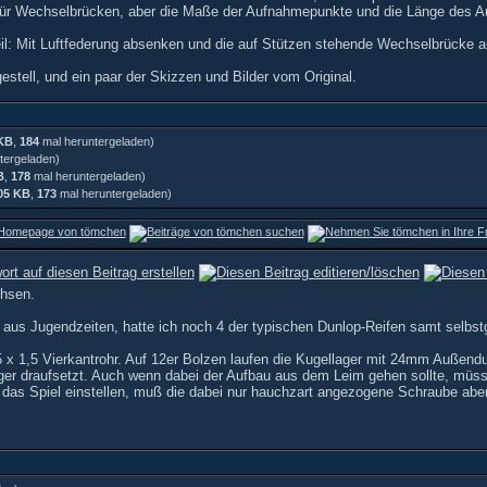
 für Wechselbrücken, aber die Maße der Aufnahmepunkte und die Länge des A
il: Mit Luftfederung absenken und die auf Stützen stehende Wechselbrücke 
estell, und ein paar der Skizzen und Bilder vom Original.
 KB
,
184
mal heruntergeladen)
tergeladen)
B
,
178
mal heruntergeladen)
05 KB
,
173
mal heruntergeladen)
chsen.
aus Jugendzeiten, hatte ich noch 4 der typischen Dunlop-Reifen samt selbstg
 x 1,5 Vierkantrohr. Auf 12er Bolzen laufen die Kugellager mit 24mm Außendu
er draufsetzt. Auch wenn dabei der Aufbau aus dem Leim gehen sollte, müsse
das Spiel einstellen, muß die dabei nur hauchzart angezogene Schraube aber n