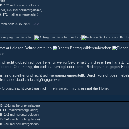
den)
KB
,
159
mal heruntergeladen)
0 KB
,
166
mal heruntergeladen)
B
,
172
mal heruntergeladen)
on tömchen: 29.07.2024
16:02
.
anz.
sind recht grobschlächtige Teile für wenig Geld erhältlich, dieser hier hat 
rgendeinen Gummiring, der sich da rumlegt oder einen Pfeifenputzer, gegen Ei
n sind spielfrei und recht schwergängig eingestellt. Durch vorsichtiges Hebel
ei, aber deutlich leichtgängiger war.
e Grobschlächtigkeit gar nicht mehr so auf, nicht einmal die Höhe.
KB
,
132
mal heruntergeladen)
B
,
131
mal heruntergeladen)
KB
,
142
mal heruntergeladen)
KB
,
141
mal heruntergeladen)
KB
,
148
mal heruntergeladen)