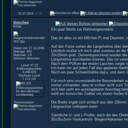
31.07.2024
12:46
tömchen
König
Ein paar Worte zur Rahmengeometrie.
Das ist alles so ein bißchen Pi mal Daumen, n
Auf den Fotos sehen die Längsholme über dem D
Dabei seit: 27.12.2006
Letztlich mußte ich mich aber sowieso an die M
Beiträge: 906
20x10mm groß. Dementsprechend wurden die St
Maßstab: 1:8
Wohnort: München
Längsholme durchlaufen können. Das ist vermu
Nach dem PUKen der ersten Laschen zeigte sic
Level: 47
[?]
Ich kann mir auf jeden Fall das geplante Hart
Erfahrungspunkte:
Noch ein paar Schweißnähte dazu, und dann ist
6.490.626
Nächster Level:
7.172.237
Für mich eine unverständliche Besonderheit war
immer vorhanden, aber er schien nicht zum Tra
sich hier wohl ein ausklappbarer Anschlag befi
wohl ein komischer Zwitter mit einem festen 
Die Breite ergab sich einfach aus den 156mm de
Themenstarter
Längsachse verkippen kann.
Sämtliche U- und L-Profile, auch die des Dre
35x35x2mm Vierkantrohr. Biegen/Abkanten mußt