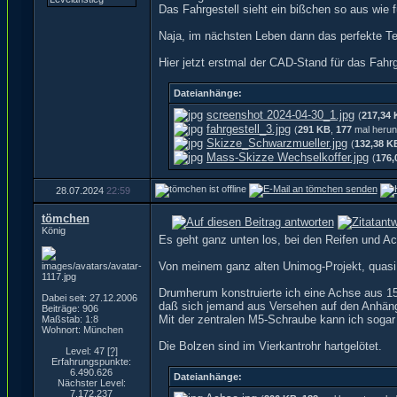
Das Fahrgestell sieht ein bißchen so aus wie
Naja, im nächsten Leben dann das perfekte Te
Hier jetzt erstmal der CAD-Stand für das Fahrg
Dateianhänge:
screenshot 2024-04-30_1.jpg
(
217,34
fahrgestell_3.jpg
(
291 KB
,
177
mal herun
Skizze_Schwarzmueller.jpg
(
132,38 K
Mass-Skizze Wechselkoffer.jpg
(
176,
28.07.2024
22:59
tömchen
König
Es geht ganz unten los, bei den Reifen und A
Von meinem ganz alten Unimog-Projekt, quasi 
Drumherum konstruierte ich eine Achse aus 15
Dabei seit: 27.12.2006
daß sich jemand aus Versehen auf den Anhäng
Beiträge: 906
Mit der zentralen M5-Schraube kann ich sogar 
Maßstab: 1:8
Wohnort: München
Die Bolzen sind im Vierkantrohr hartgelötet.
Level: 47
[?]
Erfahrungspunkte:
6.490.626
Dateianhänge:
Nächster Level:
7.172.237