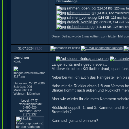
Dateianhänge:
rahmen_oben.jpg
(
114,04 KB
,
120
mal he
rahmen_seite.jpg
(
61 KB
,
122
mal herunt
rahmen_vorne.jpg
(
114 KB
,
123
mal heru
dreieck_vorbild.jpg
(
213 KB
,
124
mal her
drehschemel.jpg
(
116,18 KB
,
128
mal he
Dieser Beitrag wurde 1 mal editiert, zum letzten Mal v
31.07.2024
23:50
tömchen
König
Lange nichts mehr geschrieben...
Mittlerweile ist ein Kühlkoffer drauf, quasi fun
Nebenbei will ich auch das Fahrgestell ein bis
Dabei seit: 27.12.2006
Habe mir die Rückleuchten 1:8 von Veroma be
Beiträge: 906
Blinker kommt nach außen und Rücklicht mehr zu
Maßstab: 1:8
Wohnort: München
Aber wie würdet ihr die roten Kammern schalte
Level: 47
[?]
Erfahrungspunkte:
Rücklicht doppelt, 1. und 3. Kammer, und Bre
6.490.626
Nächster Level:
Bremslicht?
7.172.237
Kann sich jemand erinnern?