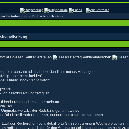
weiachs-Anhänger mit Drehschemellenkung
schemellenkung
tröpfeln, berichte ich mal über den Bau meines Anhängers.
ähig, aber nicht lackiert"
der Thread stockt nicht sofort.
geplant.
ich funktioniert und fertig ist.
bildrecherche und Teile sammeln an.
dell ab.
Originale, wo z.B. der Radstand genannt wurde.
en Zehntelmillimeter stimmen, sondern nur plausibel aussehen.
m Lauf der Recherchen recht detaillierte Skizzen zu einem Wechselbrücken-Tr
 ich hatte schon viele Teile für den Aufbau bestellt, und die passten nicht z