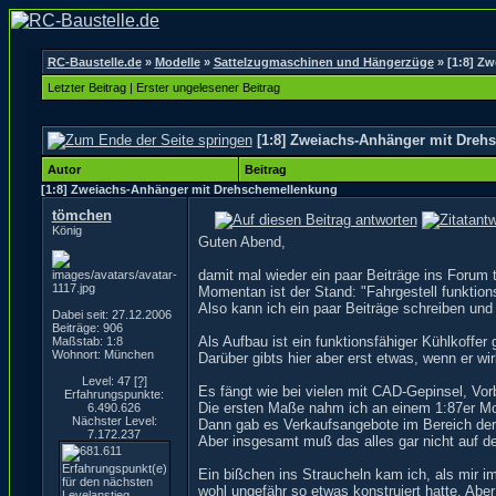
RC-Baustelle.de
»
Modelle
»
Sattelzugmaschinen und Hängerzüge
»
[1:8] Z
Letzter Beitrag
|
Erster ungelesener Beitrag
[1:8] Zweiachs-Anhänger mit Dreh
Autor
Beitrag
[1:8] Zweiachs-Anhänger mit Drehschemellenkung
tömchen
König
Guten Abend,
damit mal wieder ein paar Beiträge ins Forum 
Momentan ist der Stand: "Fahrgestell funktionsf
Also kann ich ein paar Beiträge schreiben und 
Dabei seit: 27.12.2006
Beiträge: 906
Als Aufbau ist ein funktionsfähiger Kühlkoffer 
Maßstab: 1:8
Wohnort: München
Darüber gibts hier aber erst etwas, wenn er wirkl
Level: 47
[?]
Es fängt wie bei vielen mit CAD-Gepinsel, Vor
Erfahrungspunkte:
Die ersten Maße nahm ich an einem 1:87er Mo
6.490.626
Nächster Level:
Dann gab es Verkaufsangebote im Bereich der 
7.172.237
Aber insgesamt muß das alles gar nicht auf d
Ein bißchen ins Straucheln kam ich, als mir i
wohl ungefähr so etwas konstruiert hatte. Aber