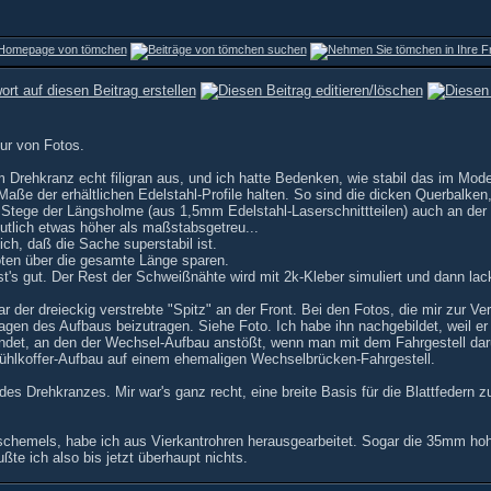
ur von Fotos.
rehkranz echt filigran aus, und ich hatte Bedenken, wie stabil das im Model
aße der erhältlichen Edelstahl-Profile halten. So sind die dicken Querbalken,
ege der Längsholme (aus 1,5mm Edelstahl-Laserschnittteilen) auch an der 
tlich etwas höher als maßstabsgetreu...
h, daß die Sache superstabil ist.
löten über die gesamte Länge sparen.
's gut. Der Rest der Schweißnähte wird mit 2k-Kleber simuliert und dann lack
 der dreieckig verstrebte "Spitz" an der Front. Bei den Fotos, die mir zur Ver
gen des Aufbaus beizutragen. Siehe Foto. Ich habe ihn nachgebildet, weil er 
ndet, an den der Wechsel-Aufbau anstößt, wenn man mit dem Fahrgestell darunt
Kühlkoffer-Aufbau auf einem ehemaligen Wechselbrücken-Fahrgestell.
s Drehkranzes. Mir war's ganz recht, eine breite Basis für die Blattfedern z
hschemels, habe ich aus Vierkantrohren herausgearbeitet. Sogar die 35mm h
e ich also bis jetzt überhaupt nichts.