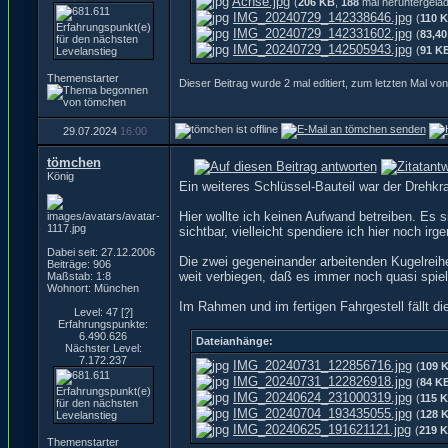
Achse.jpg
(
206 KB
,
188
mal heruntergela
IMG_20240729_142338646.jpg
(
110 
IMG_20240729_142331602.jpg
(
83,4
IMG_20240729_142505943.jpg
(
91 K
Themenstarter
Dieser Beitrag wurde 2 mal editiert, zum letzten Mal v
29.07.2024
16:00
tömchen
König
Ein weiteres Schlüssel-Bauteil war der Drehkr
Hier wollte ich keinen Aufwand betreiben. Es 
sichtbar, vielleicht spendiere ich hier noch i
Dabei seit: 27.12.2006
Die zwei gegeneinander arbeitenden Kugelreihe
Beiträge: 906
weit verbiegen, daß es immer noch quasi spielfr
Maßstab: 1:8
Wohnort: München
Im Rahmen und im fertigen Fahrgestell fällt di
Level: 47
[?]
Erfahrungspunkte:
6.490.626
Dateianhänge:
Nächster Level:
7.172.237
IMG_20240731_122856716.jpg
(
109 
IMG_20240731_122826918.jpg
(
84 K
IMG_20240624_231000319.jpg
(
115 
IMG_20240704_193435055.jpg
(
128 
IMG_20240625_191621121.jpg
(
219 
Themenstarter