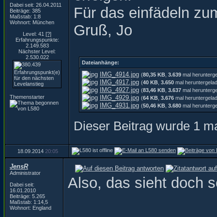
Dabei seit: 26.04.2011
Für das einfädeln zu
Beiträge: 385
Maßstab: 1:8
Wohnort: München
Gruß, Jo
Level: 41
[?]
Erfahrungspunkte:
2.149.583
Nächster Level:
2.530.022
Dateianhänge:
IMG_4914.jpg
(
80,35 KB
,
3.639
mal herunterg
IMG_4917.jpg
(
40 KB
,
3.650
mal heruntergela
IMG_4927.jpg
(
83,46 KB
,
3.637
mal herunterg
Themenstarter
IMG_4929.jpg
(
64 KB
,
3.676
mal heruntergela
IMG_4931.jpg
(
50,46 KB
,
3.680
mal herunterg
Dieser Beitrag wurde 1 ma
18.09.2014
20:05
JensR
Administrator
Also, das sieht doch 
Dabei seit:
16.01.2010
Beiträge: 5.265
Maßstab: 1:14,5
Wohnort: England