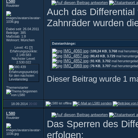
L580
Routinier
Auch das Differential
Zahnräder wurden die
Dabei seit: 26.04.2011
Beiträge: 385
Maßstab: 1:8
Wohnort: München
Dateianhänge:
Level: 41
[?]
IMG_4060.jpg
Erfahrungspunkte:
(
109,24 KB
,
3.768
mal herunter
2.149.583
IMG_4857.jpg
(
80,43 KB
,
3.729
mal herunterg
Nächster Level:
IMG_4852.jpg
(
91 KB
,
3.702
mal heruntergela
2.530.022
IMG_4969.jpg
(
76 KB
,
3.707
mal heruntergela
Dieser Beitrag wurde 1 ma
Themenstarter
18.09.2014
20:00
L580
Routinier
Das Sperren des Diffe
erfolgen: