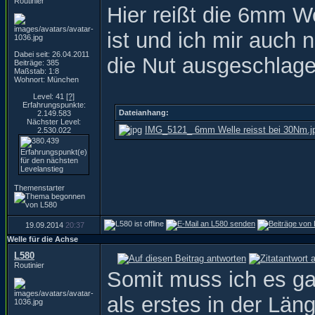
Routinier
Hier reißt die 6mm We
ist und ich mir auch n
Dabei seit: 26.04.2011
die Nut ausgeschlage
Beiträge: 385
Maßstab: 1:8
Wohnort: München
Level: 41
[?]
Erfahrungspunkte:
Dateianhang:
2.149.583
Nächster Level:
IMG_5121_ 6mm Welle reisst bei 30Nm.j
2.530.022
Themenstarter
19.09.2014
20:37
Welle für die Achse
L580
Routinier
Somit muss ich es ga
als erstes in der Län