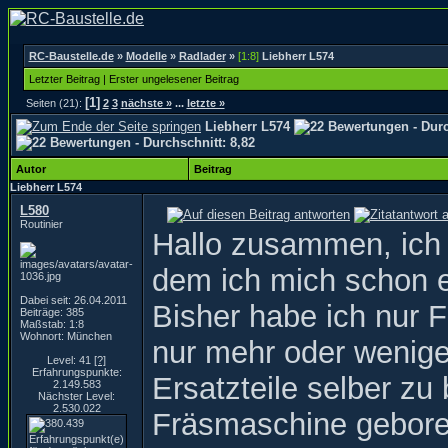
RC-Baustelle.de
»
Modelle
»
Radlader
»
[1:8]
Liebherr L574
Letzter Beitrag
|
Erster ungelesener Beitrag
[1]
Seiten (21):
2
3
nächste »
...
letzte »
Liebherr L574
Autor
Beitrag
Liebherr L574
L580
Routinier
Hallo zusammen, ich w
dem ich mich schon e
Dabei seit: 26.04.2011
Bisher habe ich nur 
Beiträge: 385
Maßstab: 1:8
Wohnort: München
nur mehr oder wenige
Level: 41
[?]
Erfahrungspunkte:
Ersatzteile selber zu
2.149.583
Nächster Level:
2.530.022
Fräsmaschine geboren