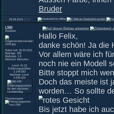
Bruder
09.09.2014
22:57
L580
Routinier
Hallo Felix,
danke schön! Ja die 
Dabei seit: 26.04.2011
Vor allem wäre ich fü
Beiträge: 385
Maßstab: 1:8
Wohnort: München
noch nie ein Modell 
Level: 41
[?]
Erfahrungspunkte:
Bitte stoppt mich we
2.149.583
Nächster Level:
2.530.022
Doch das meiste ist 
worden… So sollte de
Themenstarter
Bis jetzt habe ich au