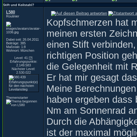
Stift und Keilstahl?
L580
Routinier
Kopfschmerzen hat m
meinen ersten Zeichn
Dabei seit: 26.04.2011
einen Stift verbinden
Beiträge: 385
Maßstab: 1:8
Wohnort: München
richtigen Position ge
Level: 41
[?]
Erfahrungspunkte:
die Gelegenheit mit R
2.149.583
Nächster Level:
2.530.022
Er hat mir gesagt da
Meine Berechnungen 
haben ergeben dass 
Themenstarter
Nm am Sonnenrad an
Durch die Abhängigke
ist der maximal mög