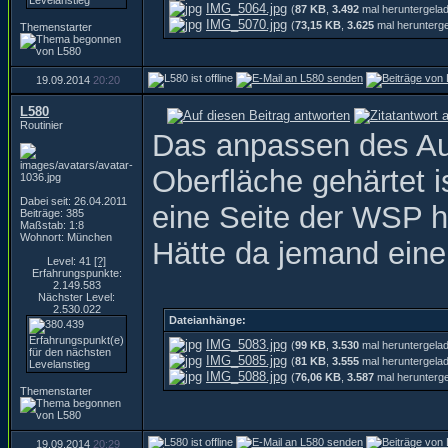
IMG_5064.jpg
(
87 KB
,
3.492
mal heruntergela
IMG_5070.jpg
(
73,15 KB
,
3.625
mal herunterg
Themenstarter
19.09.2014
20:20
L580
Routinier
Das anpassen des Auß
Oberfläche gehärtet i
Dabei seit: 26.04.2011
eine Seite der WSP ha
Beiträge: 385
Maßstab: 1:8
Wohnort: München
Hätte da jemand eine
Level: 41
[?]
Erfahrungspunkte:
2.149.583
Nächster Level:
2.530.022
Dateianhänge:
IMG_5083.jpg
(
99 KB
,
3.530
mal heruntergela
IMG_5085.jpg
(
81 KB
,
3.555
mal heruntergela
IMG_5088.jpg
(
76,06 KB
,
3.587
mal herunterg
Themenstarter
19.09.2014
20:29