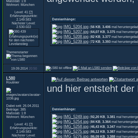
Maßstab: 1:8
Wohnort: München
Level: 41
[?]
Erfahrungspunkte:
Dateianhänge:
2.149.583
Nächster Level:
IMG_5204.jpg
2.530.022
(
56 KB
,
3.406
mal heruntergela
IMG_5207.jpg
(
64,07 KB
,
3.375
mal herunterg
IMG_5208.jpg
(
82 KB
,
3.377
mal heruntergela
IMG_5239.jpg
(
72 KB
,
3.393
mal heruntergela
Themenstarter
19.09.2014
20:50
L580
Routinier
und hier entsteht der 
Dabei seit: 26.04.2011
Dateianhänge:
Beiträge: 385
Maßstab: 1:8
IMG_5249.jpg
Wohnort: München
(
92,20 KB
,
3.381
mal herunterg
IMG_5254.jpg
(
84 KB
,
3.364
mal heruntergela
Level: 41
[?]
IMG_5258.jpg
(
46,43 KB
,
3.347
mal herunterg
Erfahrungspunkte:
IMG_5275.jpg
2.149.583
(
86,12 KB
,
3.387
mal herunterg
Nächster Level:
IMG_5276.jpg
(
86,09 KB
,
3.388
mal herunterg