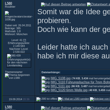
L580
Routinier
Somit war die Idee g
probieren.
Dabei seit: 26.04.2011
Doch wie kann der ges
Beiträge: 385
Maßstab: 1:8
Wohnort: München
Level: 41
[?]
Erfahrungspunkte:
Leider hatte ich auc
2.149.583
Nächster Level:
2.530.022
habe ich mir diese a
Themenstarter
Dateianhänge:
IMG_5108.jpg
(
74 KB
,
3.434
mal heruntergela
IMG_5110 Führungsbuchse für 7mm Bohr
IMG_5111.jpg
(
86 KB
,
3.487
mal heruntergelad
IMG_5120 6mm Welle.jpg
(
40 KB
,
3.459
mal
19.09.2014
20:36
L580