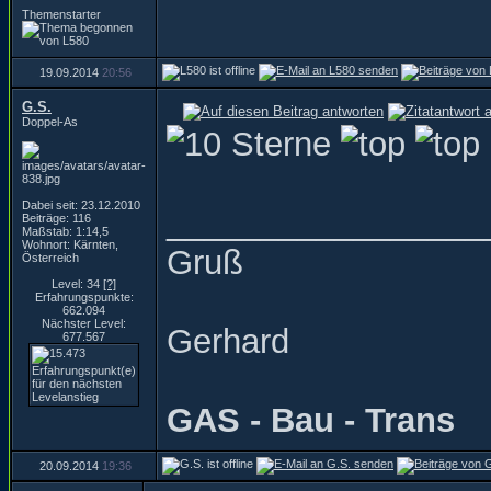
Themenstarter
19.09.2014
20:56
G.S.
Doppel-As
Dabei seit: 23.12.2010
_________________
Beiträge: 116
Maßstab: 1:14,5
Wohnort: Kärnten,
Gruß
Österreich
Level: 34
[?]
Erfahrungspunkte:
662.094
Nächster Level:
Gerhard
677.567
GAS - Bau - Trans
20.09.2014
19:36