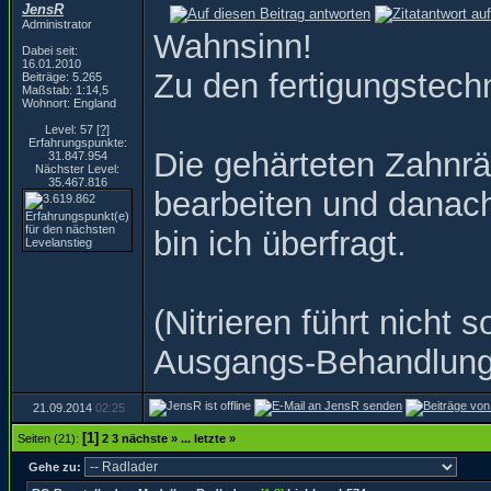
JensR
Administrator
Wahnsinn!
Dabei seit:
16.01.2010
Zu den fertigungstechn
Beiträge: 5.265
Maßstab: 1:14,5
Wohnort: England
Level: 57
[?]
Erfahrungspunkte:
Die gehärteten Zahnrä
31.847.954
Nächster Level:
35.467.816
bearbeiten und danach 
bin ich überfragt.
(Nitrieren führt nich
Ausgangs-Behandlung
21.09.2014
02:25
[1]
Seiten (21):
2
3
nächste »
...
letzte »
Gehe zu: