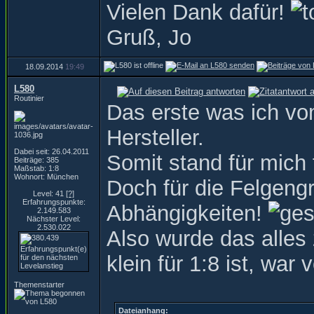
Vielen Dank dafür!
Gruß, Jo
18.09.2014
19:49
L580
Routinier
Das erste was ich v
Hersteller.
Dabei seit: 26.04.2011
Somit stand für mich
Beiträge: 385
Maßstab: 1:8
Wohnort: München
Doch für die Felgeng
Level: 41
[?]
Erfahrungspunkte:
Abhängigkeiten!
2.149.583
Nächster Level:
2.530.022
Also wurde das alles
klein für 1:8 ist, wa
Themenstarter
Dateianhang: