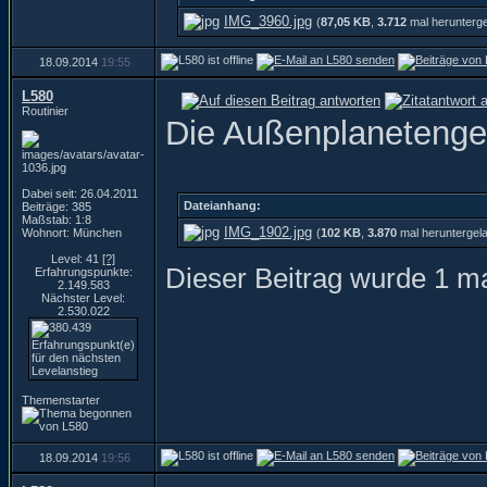
IMG_3960.jpg
(
87,05 KB
,
3.712
mal herunterg
18.09.2014
19:55
L580
Routinier
Die Außenplanetenge
Dabei seit: 26.04.2011
Dateianhang:
Beiträge: 385
Maßstab: 1:8
IMG_1902.jpg
Wohnort: München
(
102 KB
,
3.870
mal heruntergel
Level: 41
[?]
Dieser Beitrag wurde 1 ma
Erfahrungspunkte:
2.149.583
Nächster Level:
2.530.022
Themenstarter
18.09.2014
19:56