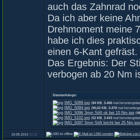
auch das Zahnrad noc
Da ich aber keine Ah
Drehmoment meine 7m
habe ich dies praktis
einen 6-Kant gefräst.
Das Ergebnis: Der Sti
verbogen ab 20 Nm is
Dateianhänge:
IMG_5089.jpg
(
84 KB
,
3.466
mal heruntergela
IMG_5094.jpg
(
90,02 KB
,
3.478
mal herunterg
IMG_5096 3mm Stift ok bei 10 Nm.jpg
(
5
IMG_5102.jpg
(
52 KB
,
3.443
mal heruntergela
IMG_5097 3mm Stift bricht bei 25 Nm.jpg
19.09.2014
20:32