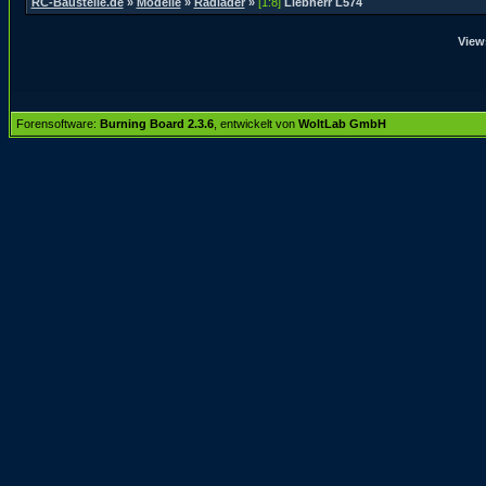
RC-Baustelle.de
»
Modelle
»
Radlader
»
[1:8]
Liebherr L574
View
Forensoftware:
Burning Board 2.3.6
, entwickelt von
WoltLab GmbH