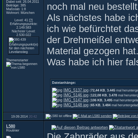
Dabei seit: 26.04.2011
noch mal neu bestell
Beiträge: 385
Maßstab: 1:8
Wohnort: München
Als nächstes habe ic
Level: 41
[?]
Erfahrungspunkte:
ich wie befürchtet da
2.149.583
Nächster Level:
2.530.022
der Drehmeißel entwe
Material gezogen hat
Was habe ich hier fa
Themenstarter
Dateianhänge:
IMG_5137.jpg
(
72,44 KB
,
3.445
mal herunterg
IMG_5146.jpg
(
122,08 KB
,
3.478
mal herunter
IMG_5147.jpg
(
106 KB
,
3.495
mal heruntergel
IMG_5148.jpg
(
65 KB
,
3.484
mal heruntergela
19.09.2014
20:42
L580
Routinier
Die Zahnräder aus de