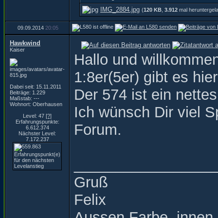
IMG_2884.jpg
(
120 KB
,
3.912
mal heruntergel
09.09.2014
20:05
Hawkwind
Kaiser
Hallo und willkomme
1:8er(5er) gibt es hi
Dabei seit: 15.11.2011
Der 574 ist ein nettes
Beiträge: 1.229
Maßstab: ---
Wohnort: Oberhausen
Ich wünsch Dir viel 
Level: 47
[?]
Erfahrungspunkte:
Forum.
6.612.374
Nächster Level:
7.172.237
_________________
Gruß
Felix
Aussen Farbe, innen