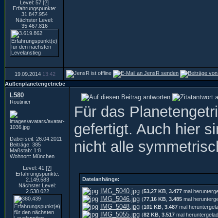
Level: 57
[?]
Erfahrungspunkte:
31.847.954
Nächster Level:
35.467.816
19.09.2014
13:42
Außenplanetengetriebe
L580
Routinier
Für das Planetengetri
gefertigt. Auch hier 
Dabei seit: 26.04.2011
nicht alle symmetrisc
Beiträge: 385
Maßstab: 1:8
Wohnort: München
Level: 41
[?]
Erfahrungspunkte:
Dateianhänge:
2.149.583
Nächster Level:
IMG_5040.jpg
2.530.022
(
53,27 KB
,
3.477
mal herunterg
IMG_5046.jpg
(
77,16 KB
,
3.485
mal herunterg
IMG_5048.jpg
(
101 KB
,
3.487
mal heruntergel
IMG_5055.jpg
(
82 KB
,
3.517
mal heruntergela