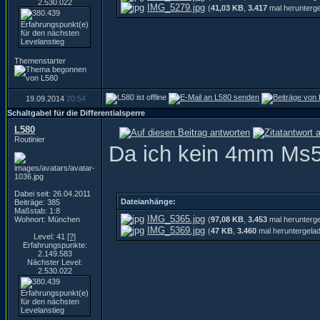
2.530.022
IMG_5279.jpg
(
41,03 KB
,
3.417
mal herunterg
Themenstarter
19.09.2014
20:54
Schaltgabel für die Differentialsperre
L580
Routinier
Da ich kein 4mm Ms58
Dabei seit: 26.04.2011
Dateianhänge:
Beiträge: 385
Maßstab: 1:8
IMG_5365.jpg
Wohnort: München
(
97,08 KB
,
3.453
mal herunterg
IMG_5369.jpg
(
47 KB
,
3.460
mal heruntergela
Level: 41
[?]
Erfahrungspunkte:
2.149.583
Nächster Level:
2.530.022