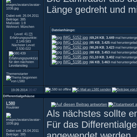
Länge gedreht und mi
Dabei seit: 26.04.2011
Beiträge: 385
Maßstab: 1:8
Wohnort: München
Dateianhänge:
Level: 41
[?]
IMG_5152.jpg
Erfahrungspunkte:
(
69,24 KB
,
3.449
mal herunterg
2.149.583
IMG_5162.jpg
(
85 KB
,
3.425
mal heruntergela
Nächster Level:
IMG_5192.jpg
(
90,26 KB
,
3.423
mal herunterg
2.530.022
IMG_5193.jpg
(
88 KB
,
3.453
mal heruntergela
IMG_5195.jpg
(
51,10 KB
,
3.402
mal herunterg
IMG_5198.jpg
(
66 KB
,
3.463
mal heruntergela
Themenstarter
19.09.2014
20:47
Differentialgehäuse
L580
Routinier
Als nächstes sollte 
Für das Differentia
Dabei seit: 26.04.2011
angewendet werden, 
Beiträge: 385