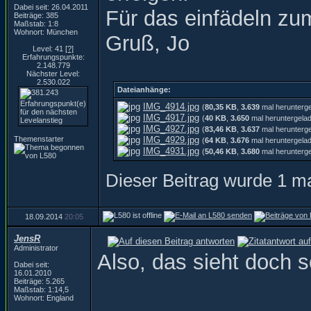
Dabei seit: 26.04.2011
Für das einfädeln zu
Beiträge: 385
Maßstab: 1:8
Wohnort: München
Gruß, Jo
Level: 41
[?]
Erfahrungspunkte:
2.148.779
Nächster Level:
2.530.022
Dateianhänge:
IMG_4914.jpg
(
80,35 KB
,
3.639
mal herunterg
IMG_4917.jpg
(
40 KB
,
3.650
mal heruntergela
IMG_4927.jpg
(
83,46 KB
,
3.637
mal herunterg
Themenstarter
IMG_4929.jpg
(
64 KB
,
3.676
mal heruntergela
IMG_4931.jpg
(
50,46 KB
,
3.680
mal herunterg
Dieser Beitrag wurde 1 ma
18.09.2014
20:05
JensR
Administrator
Also, das sieht doch 
Dabei seit:
16.01.2010
Beiträge: 5.265
Maßstab: 1:14,5
Wohnort: England