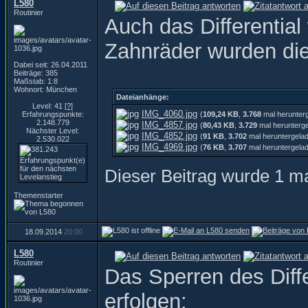
L580
Routinier
Auch das Differential
Zahnräder wurden die
Dabei seit: 26.04.2011
Beiträge: 385
Maßstab: 1:8
Wohnort: München
Dateianhänge:
Level: 41
[?]
IMG_4060.jpg
Erfahrungspunkte:
(
109,24 KB
,
3.768
mal herunter
2.148.779
IMG_4857.jpg
(
80,43 KB
,
3.729
mal herunterg
Nächster Level:
IMG_4852.jpg
(
91 KB
,
3.702
mal heruntergela
2.530.022
IMG_4969.jpg
(
76 KB
,
3.707
mal heruntergela
Dieser Beitrag wurde 1 ma
Themenstarter
18.09.2014
20:00
L580
Routinier
Das Sperren des Diffe
erfolgen: