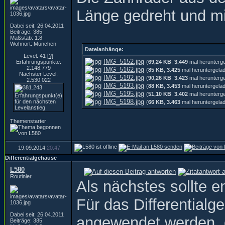
Länge gedreht und mi
Dabei seit: 26.04.2011
Beiträge: 385
Maßstab: 1:8
Wohnort: München
Dateianhänge:
Level: 41
[?]
IMG_5152.jpg
Erfahrungspunkte:
(
69,24 KB
,
3.449
mal herunterg
2.148.779
IMG_5162.jpg
(
85 KB
,
3.425
mal heruntergela
Nächster Level:
IMG_5192.jpg
(
90,26 KB
,
3.423
mal herunterg
2.530.022
IMG_5193.jpg
(
88 KB
,
3.453
mal heruntergela
IMG_5195.jpg
(
51,10 KB
,
3.402
mal herunterg
IMG_5198.jpg
(
66 KB
,
3.463
mal heruntergela
Themenstarter
19.09.2014
20:47
Differentialgehäuse
L580
Routinier
Als nächstes sollte 
Für das Differentia
Dabei seit: 26.04.2011
angewendet werden, 
Beiträge: 385