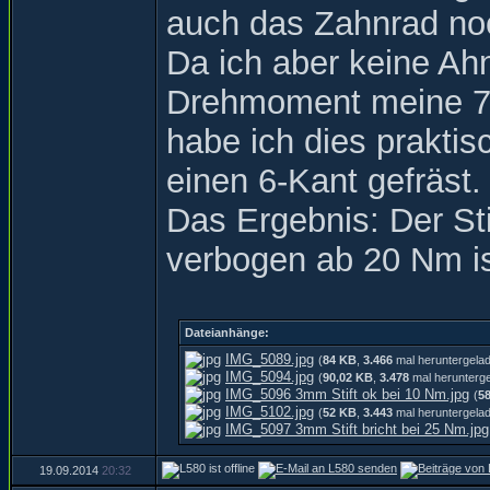
auch das Zahnrad noc
Da ich aber keine Ah
Drehmoment meine 7m
habe ich dies praktis
einen 6-Kant gefräst.
Das Ergebnis: Der Sti
verbogen ab 20 Nm is
Dateianhänge:
IMG_5089.jpg
(
84 KB
,
3.466
mal heruntergela
IMG_5094.jpg
(
90,02 KB
,
3.478
mal herunterg
IMG_5096 3mm Stift ok bei 10 Nm.jpg
(
5
IMG_5102.jpg
(
52 KB
,
3.443
mal heruntergela
IMG_5097 3mm Stift bricht bei 25 Nm.jpg
19.09.2014
20:32