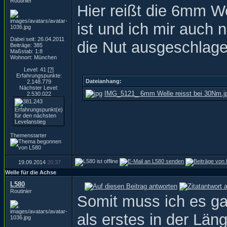
Routinier
Hier reißt die 6mm We
ist und ich mir auch n
Dabei seit: 26.04.2011
die Nut ausgeschlage
Beiträge: 385
Maßstab: 1:8
Wohnort: München
Level: 41
[?]
Erfahrungspunkte:
Dateianhang:
2.148.779
Nächster Level:
IMG_5121_ 6mm Welle reisst bei 30Nm.j
2.530.022
Themenstarter
19.09.2014
20:37
Welle für die Achse
L580
Routinier
Somit muss ich es ga
als erstes in der Län