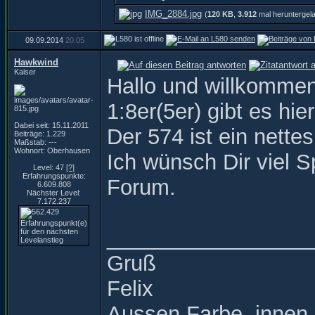
IMG_2884.jpg
(
120 KB
,
3.912
mal heruntergel
09.09.2014
20:05
Hawkwind
Kaiser
Hallo und willkomme
1:8er(5er) gibt es hi
Dabei seit: 15.11.2011
Der 574 ist ein nettes
Beiträge: 1.229
Maßstab: ---
Wohnort: Oberhausen
Ich wünsch Dir viel 
Level: 47
[?]
Erfahrungspunkte:
Forum.
6.609.808
Nächster Level:
7.172.237
_________________
Gruß
Felix
Aussen Farbe, innen