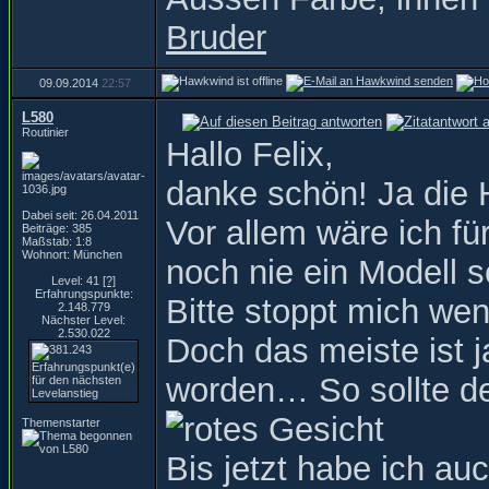
Bruder
09.09.2014
22:57
L580
Routinier
Hallo Felix,
danke schön! Ja die 
Dabei seit: 26.04.2011
Vor allem wäre ich fü
Beiträge: 385
Maßstab: 1:8
Wohnort: München
noch nie ein Modell 
Level: 41
[?]
Erfahrungspunkte:
Bitte stoppt mich we
2.148.779
Nächster Level:
2.530.022
Doch das meiste ist 
worden… So sollte de
Themenstarter
Bis jetzt habe ich au