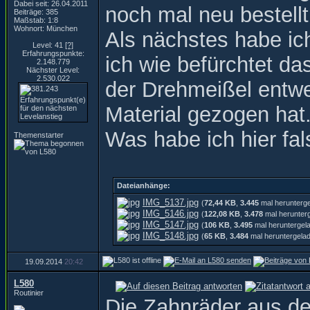
Dabei seit: 26.04.2011
noch mal neu bestell
Beiträge: 385
Maßstab: 1:8
Wohnort: München
Als nächstes habe ic
Level: 41
[?]
Erfahrungspunkte:
ich wie befürchtet da
2.148.779
Nächster Level:
2.530.022
der Drehmeißel entwe
Material gezogen hat
Was habe ich hier fa
Themenstarter
Dateianhänge:
IMG_5137.jpg
(
72,44 KB
,
3.445
mal herunterg
IMG_5146.jpg
(
122,08 KB
,
3.478
mal herunter
IMG_5147.jpg
(
106 KB
,
3.495
mal heruntergel
IMG_5148.jpg
(
65 KB
,
3.484
mal heruntergela
19.09.2014
20:42
L580
Routinier
Die Zahnräder aus de