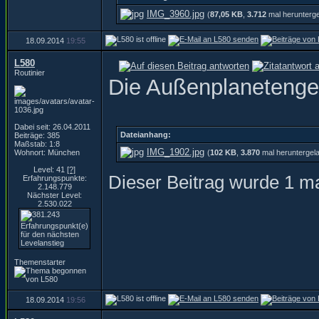
IMG_3960.jpg
(
87,05 KB
,
3.712
mal herunterg
18.09.2014
19:55
L580
Routinier
Die Außenplanetenge
Dabei seit: 26.04.2011
Dateianhang:
Beiträge: 385
Maßstab: 1:8
IMG_1902.jpg
Wohnort: München
(
102 KB
,
3.870
mal heruntergel
Level: 41
[?]
Dieser Beitrag wurde 1 ma
Erfahrungspunkte:
2.148.779
Nächster Level:
2.530.022
Themenstarter
18.09.2014
19:56