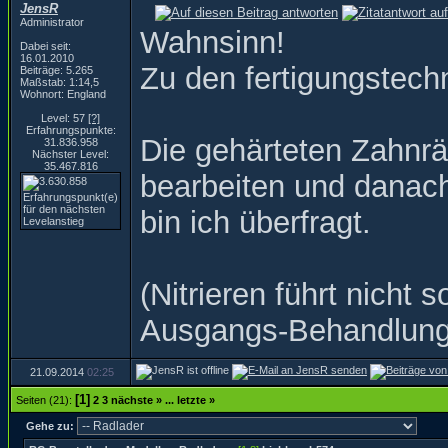
JensR
Administrator
Wahnsinn!
Dabei seit:
16.01.2010
Zu den fertigungstechn
Beiträge: 5.265
Maßstab: 1:14,5
Wohnort: England
Level: 57
[?]
Erfahrungspunkte:
Die gehärteten Zahnrä
31.836.958
Nächster Level:
35.467.816
bearbeiten und danach 
bin ich überfragt.
(Nitrieren führt nich
Ausgangs-Behandlung
21.09.2014
02:25
[1]
Seiten (21):
2
3
nächste »
...
letzte »
Gehe zu: