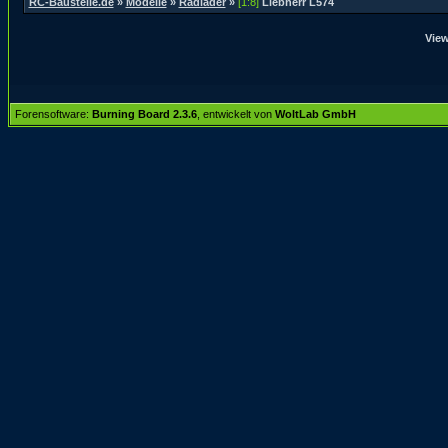
RC-Baustelle.de
»
Modelle
»
Radlader
»
[1:8]
Liebherr L574
View
Forensoftware:
Burning Board 2.3.6
, entwickelt von
WoltLab GmbH