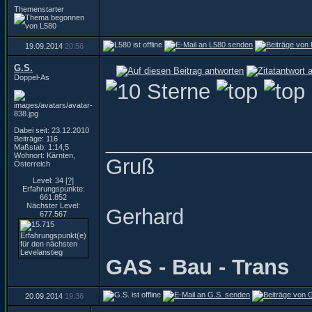
Themenstarter
19.09.2014
20:56
G.S.
Doppel-As
Dabei seit: 23.12.2010
_________________
Beiträge: 116
Maßstab: 1:14,5
Wohnort: Kärnten,
Gruß
Österreich
Level: 34
[?]
Erfahrungspunkte:
661.852
Nächster Level:
Gerhard
677.567
GAS - Bau - Trans
20.09.2014
19:36