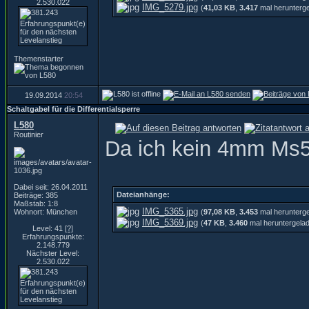
2.530.022
IMG_5279.jpg
(
41,03 KB
,
3.417
mal herunterg
Themenstarter
19.09.2014
20:54
Schaltgabel für die Differentialsperre
L580
Routinier
Da ich kein 4mm Ms58
Dabei seit: 26.04.2011
Dateianhänge:
Beiträge: 385
Maßstab: 1:8
IMG_5365.jpg
Wohnort: München
(
97,08 KB
,
3.453
mal herunterg
IMG_5369.jpg
(
47 KB
,
3.460
mal heruntergela
Level: 41
[?]
Erfahrungspunkte:
2.148.779
Nächster Level:
2.530.022