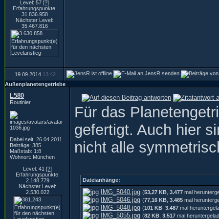
Level: 57
[?]
Erfahrungspunkte:
31.836.958
Nächster Level:
35.467.816
19.09.2014
13:42
Außenplanetengetriebe
L580
Routinier
Für das Planetengetri
gefertigt. Auch hier 
Dabei seit: 26.04.2011
nicht alle symmetrisc
Beiträge: 385
Maßstab: 1:8
Wohnort: München
Level: 41
[?]
Erfahrungspunkte:
Dateianhänge:
2.148.779
Nächster Level:
IMG_5040.jpg
2.530.022
(
53,27 KB
,
3.477
mal herunterg
IMG_5046.jpg
(
77,16 KB
,
3.485
mal herunterg
IMG_5048.jpg
(
101 KB
,
3.487
mal heruntergel
IMG_5055.jpg
(
82 KB
,
3.517
mal heruntergela