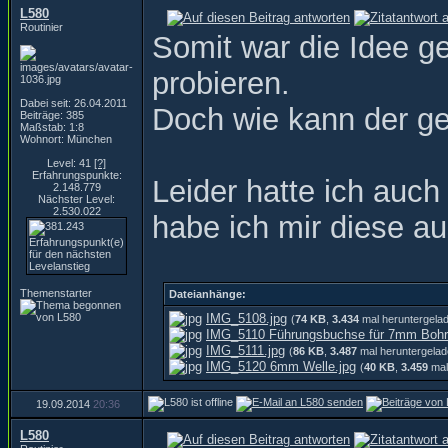
L580
Routinier
Somit war die Idee g
probieren.
Dabei seit: 26.04.2011
Doch wie kann der ges
Beiträge: 385
Maßstab: 1:8
Wohnort: München
Level: 41
[?]
Erfahrungspunkte:
Leider hatte ich auc
2.148.779
Nächster Level:
2.530.022
habe ich mir diese a
Themenstarter
Dateianhänge:
IMG_5108.jpg
(
74 KB
,
3.434
mal heruntergela
IMG_5110 Führungsbuchse für 7mm Bohr
IMG_5111.jpg
(
86 KB
,
3.487
mal heruntergelad
IMG_5120 6mm Welle.jpg
(
40 KB
,
3.459
mal
19.09.2014
20:36
L580