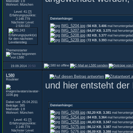
Maßstab: 1:8
Wohnort: München
Level: 41
[?]
Erfahrungspunkte:
Dateianhänge:
2.148.779
Nächster Level:
IMG_5204.jpg
2.530.022
(
56 KB
,
3.406
mal heruntergela
IMG_5207.jpg
(
64,07 KB
,
3.375
mal herunterg
IMG_5208.jpg
(
82 KB
,
3.377
mal heruntergela
IMG_5239.jpg
(
72 KB
,
3.393
mal heruntergela
Themenstarter
19.09.2014
20:50
L580
Routinier
und hier entsteht der 
Dabei seit: 26.04.2011
Dateianhänge:
Beiträge: 385
Maßstab: 1:8
IMG_5249.jpg
Wohnort: München
(
92,20 KB
,
3.381
mal herunterg
IMG_5254.jpg
(
84 KB
,
3.364
mal heruntergela
Level: 41
[?]
IMG_5258.jpg
(
46,43 KB
,
3.347
mal herunterg
Erfahrungspunkte:
IMG_5275.jpg
2.148.779
(
86,12 KB
,
3.387
mal herunterg
Nächster Level:
IMG_5276.jpg
(
86,09 KB
,
3.388
mal herunterg