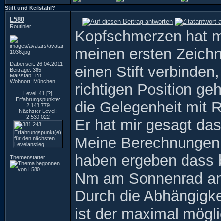
Stift und Keilstahl?
L580
Routinier
Kopfschmerzen hat m
meinen ersten Zeichn
Dabei seit: 26.04.2011
einen Stift verbinden
Beiträge: 385
Maßstab: 1:8
Wohnort: München
richtigen Position ge
Level: 41
[?]
Erfahrungspunkte:
die Gelegenheit mit R
2.148.779
Nächster Level:
2.530.022
Er hat mir gesagt da
Meine Berechnungen 
haben ergeben dass 
Themenstarter
Nm am Sonnenrad an
Durch die Abhängigke
ist der maximal mög