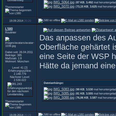
IMG_5064.jpg
(
87 KB
,
3.492
mal heruntergela
IMG_5070.jpg
(
73,15 KB
,
3.625
mal herunterg
Themenstarter
19.09.2014
20:20
L580
Routinier
Das anpassen des Auß
Oberfläche gehärtet i
Dabei seit: 26.04.2011
eine Seite der WSP ha
Beiträge: 385
Maßstab: 1:8
Wohnort: München
Hätte da jemand eine
Level: 41
[?]
Erfahrungspunkte:
2.148.779
Nächster Level:
2.530.022
Dateianhänge:
IMG_5083.jpg
(
99 KB
,
3.530
mal heruntergela
IMG_5085.jpg
(
81 KB
,
3.555
mal heruntergela
IMG_5088.jpg
(
76,06 KB
,
3.587
mal herunterg
Themenstarter
19.09.2014
20:29