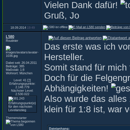
Vielen Dank dafür!
Gruß, Jo
18.09.2014
19:49
L580
Routinier
Das erste was ich v
Hersteller.
Dabei seit: 26.04.2011
Somit stand für mich
Beiträge: 385
Maßstab: 1:8
Wohnort: München
Doch für die Felgeng
Level: 41
[?]
Erfahrungspunkte:
Abhängigkeiten!
2.148.779
Nächster Level:
2.530.022
Also wurde das alles
klein für 1:8 ist, wa
Themenstarter
Dateianhang: