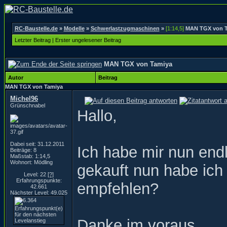
RC-Baustelle.de
»
Modelle
»
Schwerlastzugmaschinen
»
[1:14,5]
MAN TGX von T
Letzter Beitrag
|
Erster ungelesener Beitrag
MAN TGX von Tamiya
Autor
Beitrag
MAN TGX von Tamiya
Michel96
Grünschnabel
Hallo,
Dabei seit: 31.12.2011
Ich habe mir nun en
Beiträge: 8
Maßstab: 1:14,5
Wohnort: Mödling
gekauft nun habe ich 
Level: 22
[?]
Erfahrungspunkte:
empfehlen?
42.661
Nächster Level: 49.025
Danke im voraus.