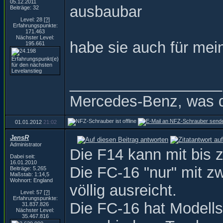
05.12.2011
ausbaubar
Beiträge: 32
Level: 28
[?]
Erfahrungspunkte:
171.463
Nächster Level:
habe sie auch für me
195.661
__________________
Mercedes-Benz, was d
01.01.2012
21:02
JensR
Administrator
Die F14 kann mit bis 
Dabei seit:
16.01.2010
Die FC-16 "nur" mit 
Beiträge: 5.265
Maßstab: 1:14,5
Wohnort: England
völlig ausreicht.
Level: 57
[?]
Erfahrungspunkte:
Die FC-16 hat Modellsp
31.837.826
Nächster Level:
35.467.816