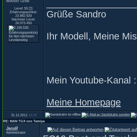
_________________
Wohnort: Lichte
Level: 55
[?]
Grüße Sandro
Erfahrungspunkte:
23.882.920
Nächster Level:
26.073.450
Ihr Modell, Meine Mis
Mein Youtube-Kanal 
Meine Homepage
31.12.2011
16:29
RE: MAN TGX von Tamiya
JensR
Administrator