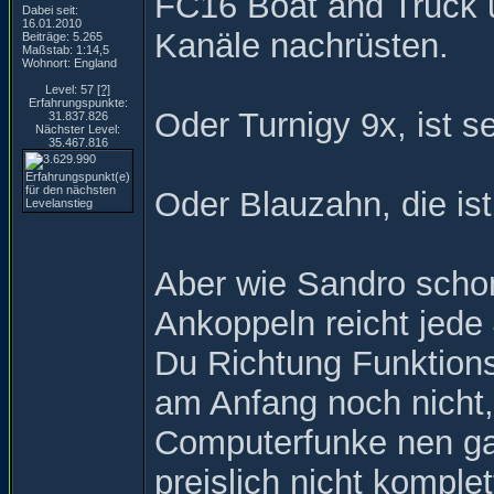
FC16 Boat and Truck 
Dabei seit:
16.01.2010
Kanäle nachrüsten.
Beiträge: 5.265
Maßstab: 1:14,5
Wohnort: England
Level: 57
[?]
Erfahrungspunkte:
Oder Turnigy 9x, ist se
31.837.826
Nächster Level:
35.467.816
Oder Blauzahn, die ist
Aber wie Sandro scho
Ankoppeln reicht jede
Du Richtung Funktion
am Anfang noch nicht,
Computerfunke nen ga
preislich nicht komplett