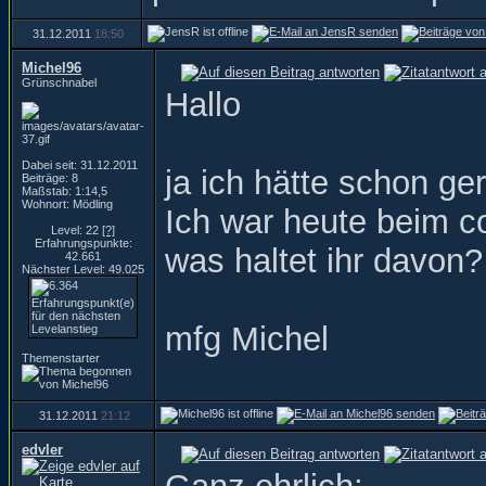
31.12.2011
18:50
Michel96
Grünschnabel
Hallo
Dabei seit: 31.12.2011
ja ich hätte schon ge
Beiträge: 8
Maßstab: 1:14,5
Wohnort: Mödling
Ich war heute beim c
Level: 22
[?]
Erfahrungspunkte:
was haltet ihr davon?
42.661
Nächster Level: 49.025
mfg Michel
Themenstarter
31.12.2011
21:12
edvler