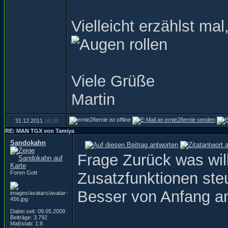
Vielleicht erzählst mal
Viele Grüße
Martin
31.12.2011
16:28
RE: MAN TGX von Tamiya
Sandokahn
Frage Zurück was wil
Foren Gott
Zusatzfunktionen ste
Besser von Anfang a
Dabei seit: 09.05.2009
Beiträge: 3.792
Maßstab: 1:8