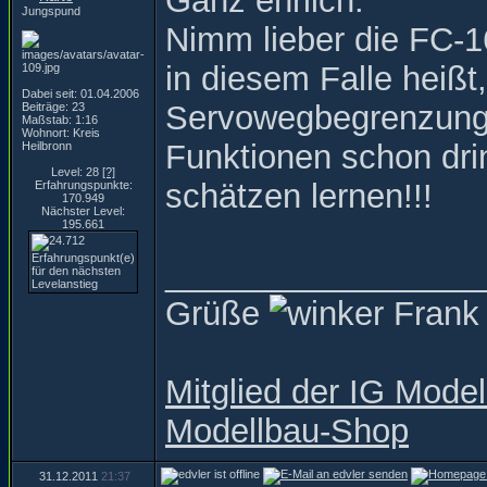
Ganz ehrlich:
Jungspund
Nimm lieber die FC-1
in diesem Falle heiß
Dabei seit: 01.04.2006
Servowegbegrenzung,
Beiträge: 23
Maßstab: 1:16
Wohnort: Kreis
Funktionen schon dri
Heilbronn
Level: 28
[?]
schätzen lernen!!!
Erfahrungspunkte:
170.949
Nächster Level:
195.661
_________________
Grüße
Frank
Mitglied der IG Mode
Modellbau-Shop
31.12.2011
21:37