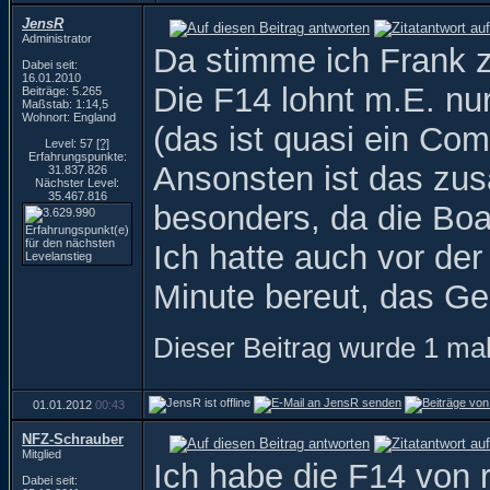
JensR
Administrator
Da stimme ich Frank z
Dabei seit:
16.01.2010
Die F14 lohnt m.E. nu
Beiträge: 5.265
Maßstab: 1:14,5
Wohnort: England
(das ist quasi ein Com
Level: 57
[?]
Erfahrungspunkte:
Ansonsten ist das zus
31.837.826
Nächster Level:
35.467.816
besonders, da die Boa
Ich hatte auch vor de
Minute bereut, das G
Dieser Beitrag wurde 1 mal
01.01.2012
00:43
NFZ-Schrauber
Mitglied
Ich habe die F14 von r
Dabei seit: