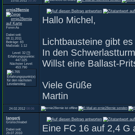
23.02.2012
20:30
ernie28ernie
Hallo Michel,
Foren As
Dabei seit:
08.11.2011
Lichtbausteine gibt es 
Beiträge: 83
Maßstab: 1:12
In den Schwerlasttur
Level: 32
[?]
Erfahrungspunkte:
447.025
Willst eine Ballast-Pri
Nächster Level:
453.790
Viele Grüße
Martin
24.02.2012
08:06
langertj
Grünschnabel
Eine FC 16 auf 2,4 G 
Dabei seit:
29.07.2010