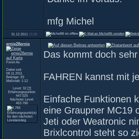
mfg Michel
31.12.2011
15:08
ernie28ernie
Das kommt doch sehr 
Foren As
Dabei seit:
08.11.2011
FAHREN kannst mit jed
Beiträge: 83
Maßstab: 1:12
Level: 32
[?]
Erfahrungspunkte:
447.025
Einfache Funktionen 
Nächster Level:
453.790
eine Graupner MC19 o
Jeti oder Weatronic n
Brixlcontrol steht so 