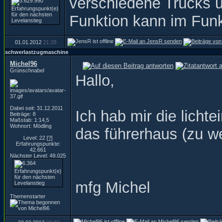
verschiedene Trucks 
Funktion kann im Fun
01.01.2012
21:28
schwerlastzugmaschine
Michel96
Grünschnabel
Hallo,
Dabei seit: 31.12.2011
Ich hab mir die lichte
Beiträge: 8
Maßstab: 1:14,5
Wohnort: Mödling
das führerhaus (zu we
Level: 22
[?]
Erfahrungspunkte:
42.661
Nächster Level: 49.025
mfg Michel
Themenstarter