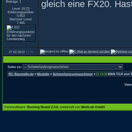
gleich eine FX20. Has
Beiträge: 1
Level: 15
[?]
Erfahrungspunkte:
5.853
Nächster Level:
7.465
27.02.2012
12:30
Gehe zu:
RC-Baustelle.de
»
Modelle
»
Schwerlastzugmaschinen
»
[1:14,5]
MAN TGX von T
View
Forensoftware:
Burning Board 2.3.6
, entwickelt von
WoltLab GmbH