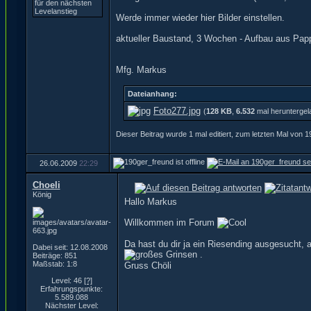
Werde immer wieder hier Bilder einstellen.
aktueller Baustand, 3 Wochen - Aufbau aus Papp
Mfg. Markus
Dateianhang:
Foto277.jpg
(
128 KB
,
6.532
mal heruntergel
Dieser Beitrag wurde 1 mal editiert, zum letzten Mal von
26.06.2009
22:29
Choeli
König
Hallo Markus
Willkommen im Forum
Da hast du dir ja ein Riesending ausgesucht, 
Dabei seit: 12.08.2008
.
Beiträge: 851
Maßstab: 1:8
Gruss Chöli
Level: 46
[?]
Erfahrungspunkte:
5.589.088
Nächster Level: