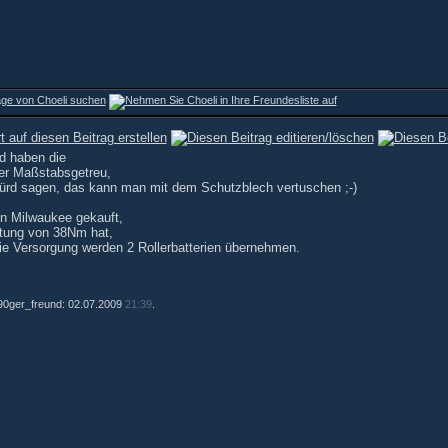
d haben die
er Maßstabsgetreu,
 würd sagen, das kann man mit dem Schutzblech vertuschen ;-)
on Milwaukee gekauft,
stung von 38Nm hat,
 die Versorgung werden 2 Rollerbatterien übernehmen.
 190ger_freund: 02.07.2009
21:39
.