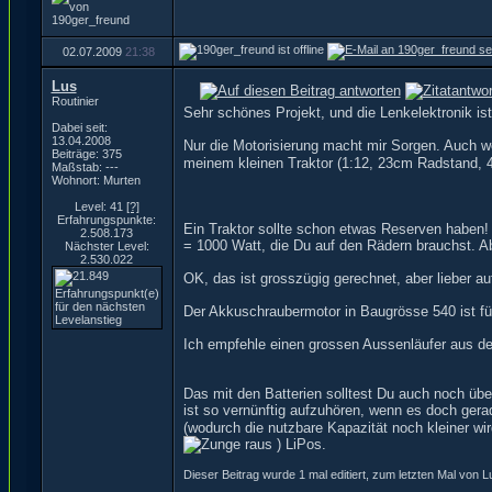
02.07.2009
21:38
Lus
Routinier
Sehr schönes Projekt, und die Lenkelektronik ist
Dabei seit:
13.04.2008
Nur die Motorisierung macht mir Sorgen. Auch 
Beiträge: 375
meinem kleinen Traktor (1:12, 23cm Radstand,
Maßstab: ---
Wohnort: Murten
Level: 41
[?]
Erfahrungspunkte:
Ein Traktor sollte schon etwas Reserven haben!
2.508.173
= 1000 Watt, die Du auf den Rädern brauchst. A
Nächster Level:
2.530.022
OK, das ist grosszügig gerechnet, aber lieber au
Der Akkuschraubermotor in Baugrösse 540 ist fü
Ich empfehle einen grossen Aussenläufer aus de
Das mit den Batterien solltest Du auch noch über
ist so vernünftig aufzuhören, wenn es doch ger
(wodurch die nutzbare Kapazität noch kleiner wird
) LiPos.
Dieser Beitrag wurde 1 mal editiert, zum letzten Mal von 