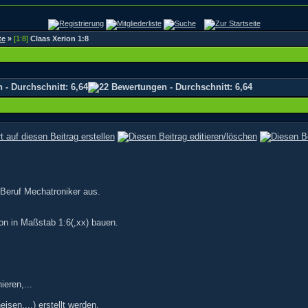
te
»
[1:8]
Claas Xerion 1:8
 Beruf Mechatroniker aus.
ion in Maßstab 1:6(,xx) bauen.
ieren,...
sen,...) erstellt werden.