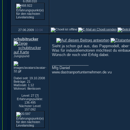
6.058.010
27.06.2009
10:04
schubitrucker
Sieht ja schon gut aus, das Pappmodell, abe
Was für indusdriemotoren möchtest du einbau
Wünsch dir noch viel Erfolg dabei.
Jungspund
__________________
Mfg Daniel
www.dastranportunternehmen.de.vu
Dabei seit: 19.10.2008
Beiträge: 21
Maßstab: 1:12
Wohnort: Illertissen
Level: 27
[?]
Erfahrungspunkte:
136.495
Nächster Level:
157.092