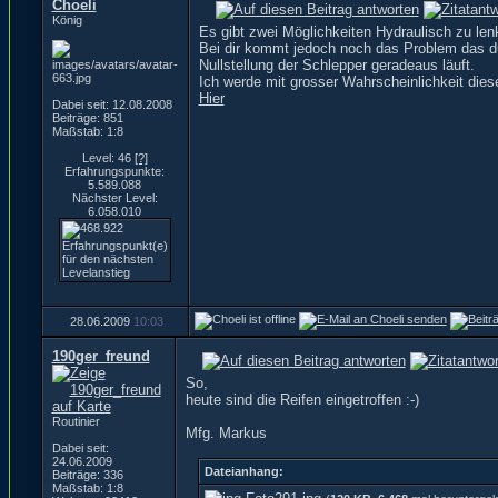
Choeli
König
Es gibt zwei Möglichkeiten Hydraulisch zu len
Bei dir kommt jedoch noch das Problem das d
Nullstellung der Schlepper geradeaus läuft.
Ich werde mit grosser Wahrscheinlichkeit dies
Hier
Dabei seit: 12.08.2008
Beiträge: 851
Maßstab: 1:8
Level: 46
[?]
Erfahrungspunkte:
5.589.088
Nächster Level:
6.058.010
28.06.2009
10:03
190ger_freund
So,
heute sind die Reifen eingetroffen :-)
Routinier
Mfg. Markus
Dabei seit:
24.06.2009
Dateianhang:
Beiträge: 336
Maßstab: 1:8