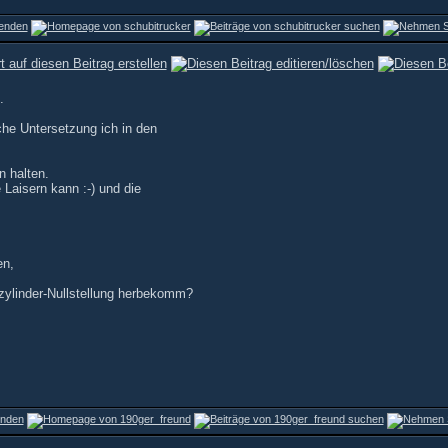
.
che Untersetzung ich in den
 halten.
Laisern kann :-) und die
en,
kzylinder-Nullstellung herbekomm?