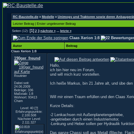
RC-Baustelle.de
»
Modelle
»
Unimogs und Traktoren sowie deren Anbaugerä
Letzter Beitrag
|
Erster ungelesener Beitrag
[1]
Seiten (12):
2
3
nächste »
...
letzte »
Claas Xerion 1:8
Autor
Beitrag
Claas Xerion 1:8
190ger_freund
Hallo,
ich bin hier neu im Forum,
und will mich kurz vorstellen.
Routinier
Dabei seit:
Ich heiße Markus, bin 21 Jahre alt, und übe den
24.06.2009
Beiträge: 336
Maßstab: 1:8
Will mir einen Traum erfüllen und den Claas Xer
Wohnort: 93413
Cham
Kurze Details:
Level: 40
[?]
Erfahrungspunkte:
-2 Lenkachsen mit Außenplanetengetriebe,
2.100.508
Nächster Level:
-angetrieben durch einen Industriemotor,
2.111.327
-Lenkung und Heber sollen per Hydraulik funktion
Das ganze Chassi soll aus Metall (Bleche, Flachei