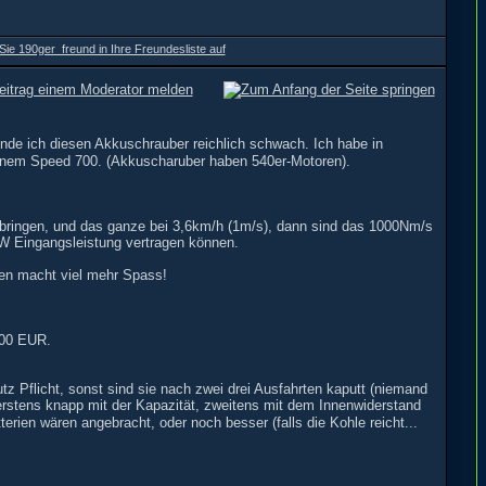
inde ich diesen Akkuschrauber reichlich schwach. Ich habe in
inem Speed 700. (Akkuscharuber haben 540er-Motoren).
fbringen, und das ganze bei 3,6km/h (1m/s), dann sind das 1000Nm/s
0W Eingangsleistung vertragen können.
ügen macht viel mehr Spass!
100 EUR.
utz Pflicht, sonst sind sie nach zwei drei Ausfahrten kaputt (niemand
erstens knapp mit der Kapazität, zweitens mit dem Innenwiderstand
erien wären angebracht, oder noch besser (falls die Kohle reicht...