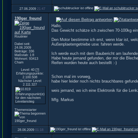
27.06.2009
21:47
190ger_freund
Hallo,
Das Gewicht schätze ich zwischen 70-100kg ein
Routinier
Den Motor bestimme ich erst, wenn klar ist, wel
Dabei seit:
Außenplaetengetriebe usw. fahren werde.
24.06.2009
Beiträge: 336
Ich werde euch mit dem Baubericht am laufenden
Maßstab: 1:8
Habe heute jemand gefunden, der mir die Bleche 
Wohnort: 93413
Cham
Reifen wurden heute auch bestellt :-)
Level: 40
[?]
Erfahrungspunkte:
Schon mal im vorweg,
2.100.508
Nächster Level:
habe hier leider noch nichts brauchbares gefund
2.111.327
weis jemand, wo ich eine Elektronik für die Len
Mfg. Markus
Themenstarter
28.06.2009
01:18