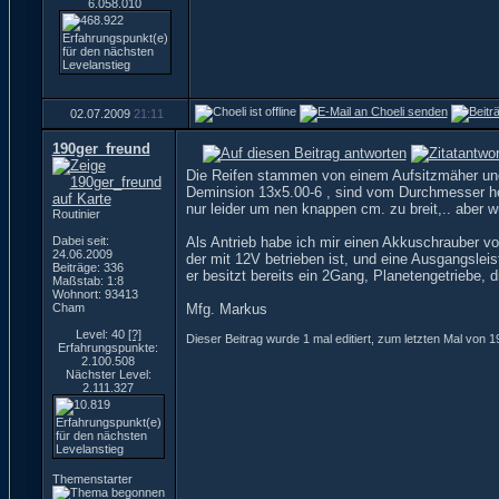
6.058.010
02.07.2009
21:11
190ger_freund
Die Reifen stammen von einem Aufsitzmäher un
Deminsion 13x5.00-6 , sind vom Durchmesser h
nur leider um nen knappen cm. zu breit,.. aber
Routinier
Dabei seit:
Als Antrieb habe ich mir einen Akkuschrauber v
24.06.2009
der mit 12V betrieben ist, und eine Ausgangslei
Beiträge: 336
er besitzt bereits ein 2Gang, Planetengetriebe,
Maßstab: 1:8
Wohnort: 93413
Cham
Mfg. Markus
Level: 40
[?]
Dieser Beitrag wurde 1 mal editiert, zum letzten Mal von
Erfahrungspunkte:
2.100.508
Nächster Level:
2.111.327
Themenstarter