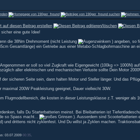
 sicher eine gute Idee!
wenn die 38Nm Drehmoment (nicht Leistung
) angeben, so f
 45cm Gesamtlänge) ein Getriebe aus einer Metabo-Schlagbohrmaschine an e
 Angenommen er soll so viel Zugkraft wie Eigengewicht (100kg => 1000N) au
bzüglich aller elektrischen und mechanischen Verluste sollte Dein Motor 200
f der sicheren Seite sein, dann halten Motor und Steller länger. Und das Pfl
r maximal 200W Peakleistung geeignet, Dauer vielleicht 30W.
m Flugmodellbereich, die kosten in dieser Leistungsklasse z.T. weniger als 
denken, falls Du Starterbatterien meinst. Bei Bleibatterien ist Tiefentladesch
ade so Spass macht...
). Ausserdem sind Scooterbatterien 
) und drittens nicht zyklenfest. Und Du willst ja Zyklen machen. Traktionsbatt
Lus: 03.07.2009
00:35
.