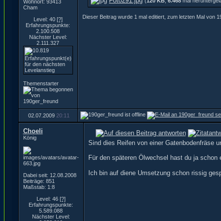
Foto291.jpg
(
120 KB
,
6.468
mal heruntergel
Wohnort: 93413
Cham
Dieser Beitrag wurde 1 mal editiert, zum letzten Mal von
Level: 40
[?]
Erfahrungspunkte:
2.100.508
Nächster Level:
2.111.327
Themenstarter
02.07.2009
20:11
Choeli
König
Sind dies Reifen von einer Gatenbodenfräse u
Für den späteren Ölwechsel hast du ja schon
Ich bin auf diene Umsetzung schon rissig ge
Dabei seit: 12.08.2008
Beiträge: 851
Maßstab: 1:8
Level: 46
[?]
Erfahrungspunkte:
5.589.088
Nächster Level: