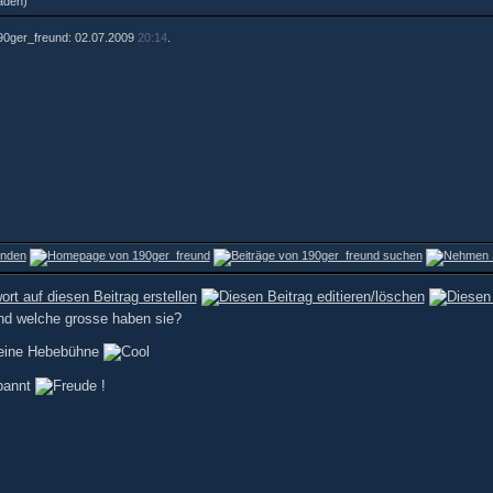
aden)
 190ger_freund: 02.07.2009
20:14
.
nd welche grosse haben sie?
 eine Hebebühne
spannt
!