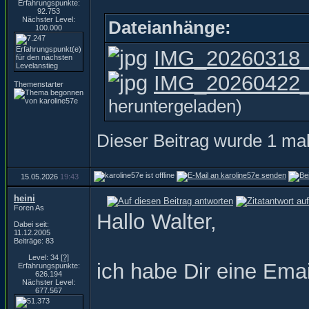
Erfahrungspunkte:
92.753
Nächster Level:
Dateianhänge:
100.000
IMG_20260318_
IMG_20260422_1
Themenstarter
heruntergeladen)
Dieser Beitrag wurde 1 mal
15.05.2026
19:43
heini
Foren As
Hallo Walter,
Dabei seit:
11.12.2005
Beiträge: 83
Level: 34
[?]
ich habe Dir eine Ema
Erfahrungspunkte:
626.194
Nächster Level:
677.567