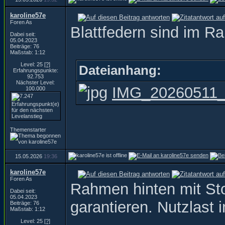
karoline57e
Foren As
Blattfedern sind im R
Dabei seit:
05.04.2023
Beiträge: 76
Maßstab: 1:12
Level: 25
[?]
Dateianhang:
Erfahrungspunkte:
92.753
Nächster Level:
IMG_20260511_1
100.000
Themenstarter
15.05.2026
19:36
karoline57e
Foren As
Rahmen hinten mit St
Dabei seit:
05.04.2023
garantieren. Nutzlast
Beiträge: 76
Maßstab: 1:12
Level: 25
[?]