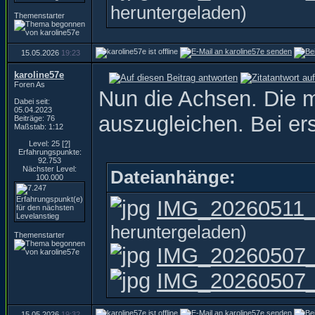
heruntergeladen)
Themenstarter
15.05.2026
19:23
karoline57e
Foren As
Nun die Achsen. Die m
Dabei seit:
05.04.2023
auszugleichen. Bei ers
Beiträge: 76
Maßstab: 1:12
Level: 25
[?]
Erfahrungspunkte:
92.753
Nächster Level:
Dateianhänge:
100.000
IMG_20260511_1
heruntergeladen)
Themenstarter
IMG_20260507_
IMG_20260507_1
15.05.2026
19:32