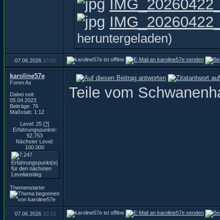
IMG_20260422_
IMG_20260422_1
heruntergeladen)
07.06.2026
10:01
karoline57e
Foren As
Teile vom Schwanenh
Dabei seit:
05.04.2023
Beiträge: 76
Maßstab: 1:12
Level: 25
[?]
Erfahrungspunkte:
92.753
Nächster Level:
100.000
Themenstarter
07.06.2026
10:12