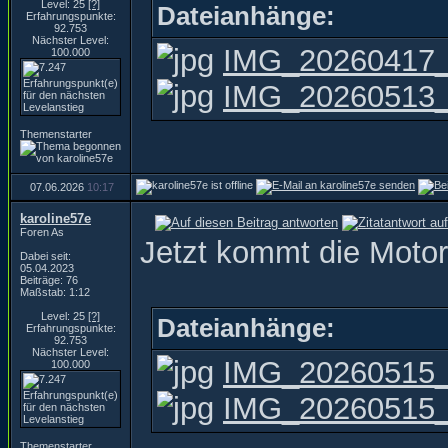
Level: 25
[?]
Dateianhänge:
Erfahrungspunkte:
92.753
Nächster Level:
IMG_20260417_
100.000
IMG_20260513_0
Themenstarter
07.06.2026
10:17
karoline57e
Foren As
Jetzt kommt die Motor
Dabei seit:
05.04.2023
Beiträge: 76
Maßstab: 1:12
Level: 25
[?]
Dateianhänge:
Erfahrungspunkte:
92.753
Nächster Level:
IMG_20260515_
100.000
IMG_20260515_
Themenstarter