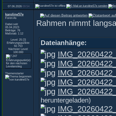
07.06.2026
09:54
karoline57e
Foren As
Rahmen nimmt langs
Dabei seit:
05.04.2023
Beiträge: 76
Maßstab: 1:12
Level: 25
[?]
Dateianhänge:
Erfahrungspunkte:
92.753
Nächster Level:
IMG_20260422_
100.000
IMG_20260422_
IMG_20260422_
Themenstarter
IMG_20260422_
IMG_20260422_1
heruntergeladen)
IMG_20260422_