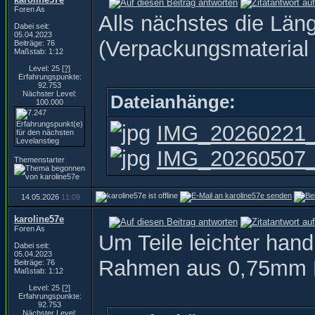
Foren As
Alls nächstes die Län
Dabei seit:
05.04.2023
(Verpackungsmaterial )
Beiträge: 76
Maßstab: 1:12
Level: 25
[?]
Erfahrungspunkte:
92.753
Nächster Level:
Dateianhänge:
100.000
IMG_20260221_
IMG_20260507_1
Themenstarter
14.05.2026
11:09
karoline57e
Foren As
Um Teile leichter han
Dabei seit:
05.04.2023
Rahmen aus 0,75mm 
Beiträge: 76
Maßstab: 1:12
Level: 25
[?]
Erfahrungspunkte:
92.753
Nächster Level: