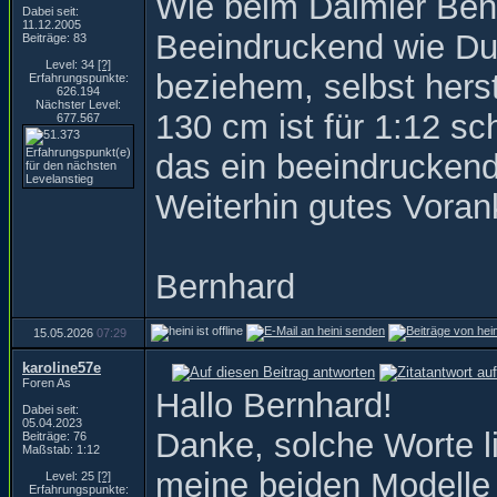
Wie beim Daimler Ben
Dabei seit:
11.12.2005
Beeindruckend wie Du v
Beiträge: 83
Level: 34
[?]
beziehem, selbst hers
Erfahrungspunkte:
626.194
Nächster Level:
130 cm ist für 1:12 s
677.567
das ein beeindruckend
Weiterhin gutes Vora
Bernhard
15.05.2026
07:29
karoline57e
Foren As
Hallo Bernhard!
Dabei seit:
05.04.2023
Danke, solche Worte l
Beiträge: 76
Maßstab: 1:12
meine beiden Modelle
Level: 25
[?]
Erfahrungspunkte: