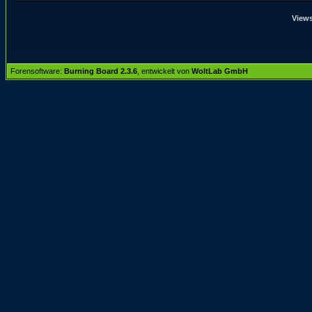
Views
Forensoftware:
Burning Board 2.3.6
, entwickelt von
WoltLab GmbH