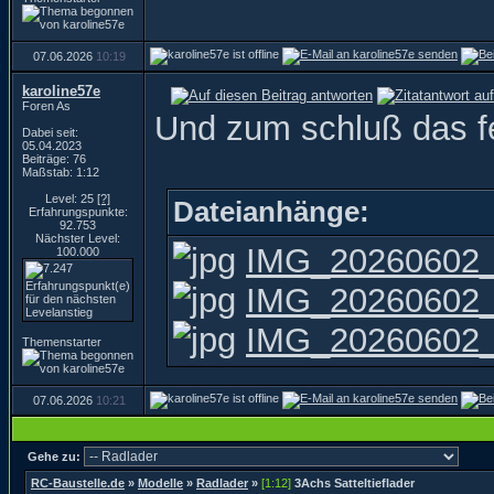
07.06.2026
10:19
karoline57e
Foren As
Und zum schluß das fe
Dabei seit:
05.04.2023
Beiträge: 76
Maßstab: 1:12
Level: 25
[?]
Dateianhänge:
Erfahrungspunkte:
92.753
Nächster Level:
IMG_20260602_
100.000
IMG_20260602_
IMG_20260602_
Themenstarter
07.06.2026
10:21
Gehe zu:
RC-Baustelle.de
»
Modelle
»
Radlader
»
[1:12]
3Achs Satteltieflader