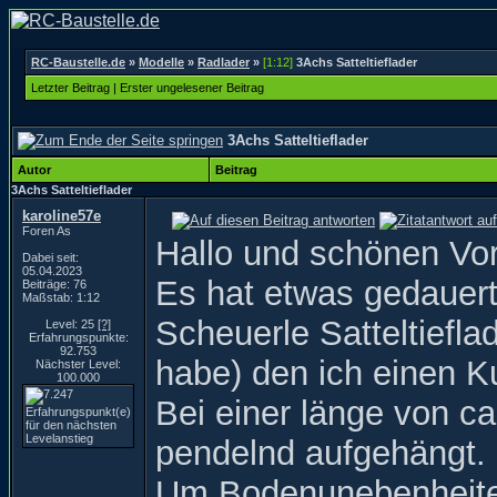
RC-Baustelle.de
»
Modelle
»
Radlader
»
[1:12]
3Achs Satteltieflader
Letzter Beitrag
|
Erster ungelesener Beitrag
3Achs Satteltieflader
Autor
Beitrag
3Achs Satteltieflader
karoline57e
Foren As
Hallo und schönen Vo
Dabei seit:
05.04.2023
Es hat etwas gedauert,
Beiträge: 76
Maßstab: 1:12
Scheuerle Satteltiefla
Level: 25
[?]
Erfahrungspunkte:
92.753
habe) den ich einen 
Nächster Level:
100.000
Bei einer länge von c
pendelnd aufgehängt.
Um Bodenunebenheiten