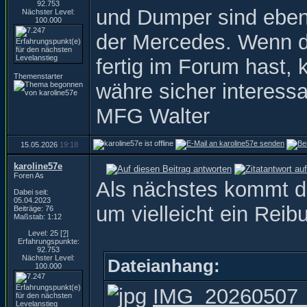
92.753
und Dumper sind ebenf
Nächster Level:
100.000
der Mercedes. Wenn du 
fertig im Forum hast, 
Themenstarter
währe sicher interess
MFG Walter
15.05.2026
19:18
karoline57e
Foren As
Als nächstes kommt di
Dabei seit:
05.04.2023
um vielleicht ein Rei
Beiträge: 76
Maßstab: 1:12
Level: 25
[?]
Erfahrungspunkte:
92.753
Nächster Level:
Dateianhang:
100.000
IMG_20260507_1