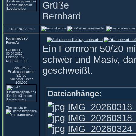
Grüße
Bernhard
18.05.2026
07:50
karoline57e
Foren As
Ein Formrohr 50/20 m
Dabei seit:
05.04.2023
schwer und Masiv, da
Beiträge: 76
Maßstab: 1:12
geschweißt.
Level: 25
[?]
Erfahrungspunkte:
92.753
Nächster Level:
100.000
Dateianhänge:
IMG_20260318_
Themenstarter
IMG_20260318_
IMG_20260324_