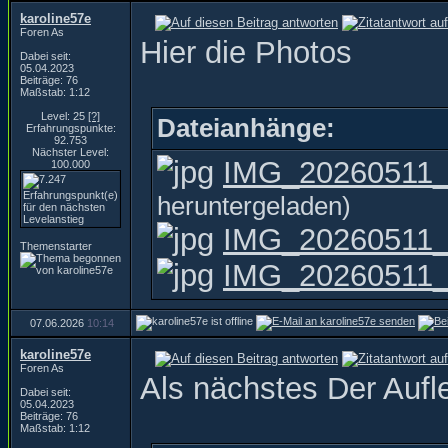
karoline57e
Foren As
Hier die Photos
Dabei seit:
05.04.2023
Beiträge: 76
Maßstab: 1:12
Level: 25
[?]
Dateianhänge:
Erfahrungspunkte:
92.753
Nächster Level:
IMG_20260511_1
100.000
heruntergeladen)
IMG_20260511_
Themenstarter
IMG_20260511_1
07.06.2026
10:14
karoline57e
Foren As
Als nächstes Der Aufl
Dabei seit:
05.04.2023
Beiträge: 76
Maßstab: 1:12