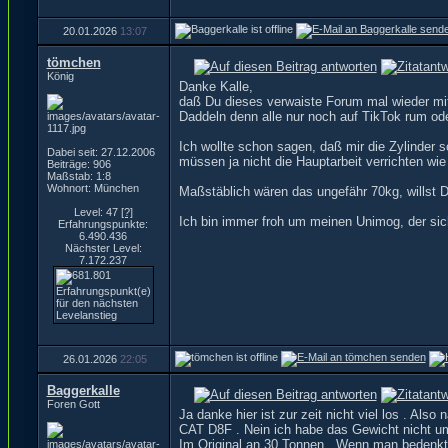
20.01.2026
13:07
tömchen
König
Danke Kalle,
daß Du dieses verwaiste Forum mal wieder mit 
Daddeln denn alle nur noch auf TikTok rum od
Ich wollte schon sagen, daß mir die Zylinder
Dabei seit: 27.12.2006
müssen ja nicht die Hauptarbeit verrichten wie
Beiträge: 906
Maßstab: 1:8
Wohnort: München
Maßstäblich wären das ungefähr 70kg, willst 
Level: 47
[?]
Ich bin immer froh um meinen Unimog, der si
Erfahrungspunkte:
6.490.436
Nächster Level:
7.172.237
26.01.2026
22:05
Baggerkalle
Foren Gott
Ja danke hier ist zur zeit nicht viel los . Al
CAT D8F . Nein ich habe das Gewicht nicht umg
Im Original an 30 Tonnen . Wenn man bedenkt 