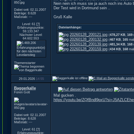
Nein nein ich muss sie ja auch noch ins Aut
Der Test wird in Dortmund sein ..
Dabei seit: 02.11.2007
Beiträge: 8.628
Gruß Kalle
Maßstab: ---
Level: 61
[?]
Dateianhänge:
Erfahrungspunkte:
59.133.347
20260128_200121.jpg
Nächster Level:
(
478,27 KB
,
169
64.602.553
20260128_200132.jpg
(
467 KB
,
165
mal
20260128_200139.jpg
(
481,34 KB
,
168
20260128_200159.jpg
(
434 KB
,
168
mal
Themenstarter
29.01.2026
14:55
Baggerkalle
Foren Gott
Mal gucken .
https://youtu.be/ZQfBndl9pxU?si=J5AZLCEh
Dabei seit: 02.11.2007
Beiträge: 8.628
Maßstab: ---
Level: 61
[?]
Erfahrungspunkte: