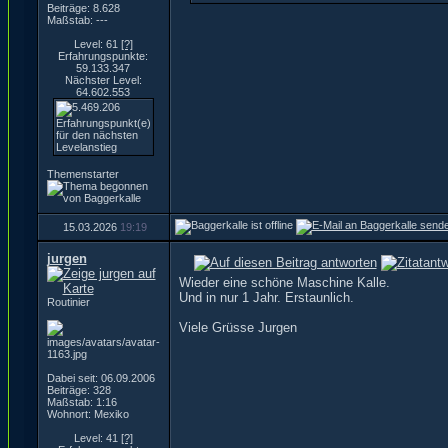
Beiträge: 8.628
Maßstab: ---
Level: 61
[?]
Erfahrungspunkte:
59.133.347
Nächster Level:
64.602.553
Themenstarter
15.03.2026
19:19
jurgen
Wieder eine schöne Maschine Kalle.
Und in nur 1 Jahr. Erstaunlich.
Routinier
Viele Grüsse Jurgen
Dabei seit: 06.09.2006
Beiträge: 328
Maßstab: 1:16
Wohnort: Mexiko
Level: 41
[?]