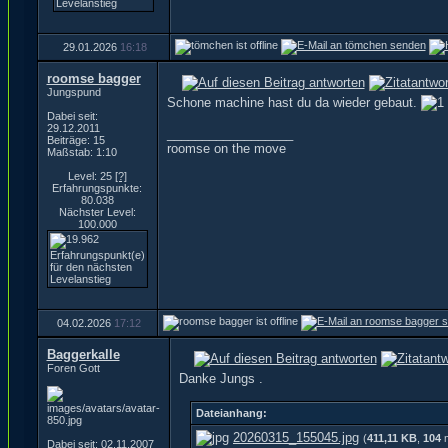
29.01.2026
16:18
roomse bagger
Jungspund
Schone machine hast du da wieder gebaut.
Dabei seit:
29.12.2011
__________________
Beiträge: 15
roomse on the move
Maßstab: 1:10
Level: 25
[?]
Erfahrungspunkte:
80.038
Nächster Level:
100.000
04.02.2026
17:12
Baggerkalle
Foren Gott
Danke Jungs .
Dateianhang:
20260315_155045.jpg
(
411,11 KB
,
104
m
Dabei seit: 02.11.2007