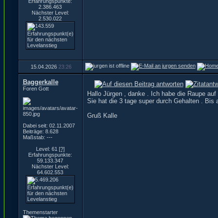
Erfahrungspunkte:
2.386.463
Nächster Level:
2.530.022
15.04.2026
23:26
Baggerkalle
Foren Gott
Hallo Jürgen , danke . Ich habe die Raupe auf 
Sie hat die 3 tage super durch Gehalten . Bis 
Gruß Kalle
Dabei seit: 02.11.2007
Beiträge: 8.628
Maßstab: ---
Level: 61
[?]
Erfahrungspunkte:
59.133.347
Nächster Level:
64.602.553
Themenstarter