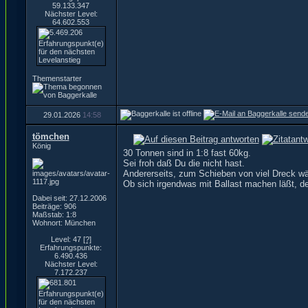
59.133.347
Nächster Level:
64.602.553
Themenstarter
29.01.2026
14:58
tömchen
König
30 Tonnen sind in 1:8 fast 60kg.
Sei froh daß Du die nicht hast.
Andererseits, zum Schieben von viel Dreck w
Ob sich irgendwas mit Ballast machen läßt, d
Dabei seit: 27.12.2006
Beiträge: 906
Maßstab: 1:8
Wohnort: München
Level: 47
[?]
Erfahrungspunkte:
6.490.436
Nächster Level:
7.172.237