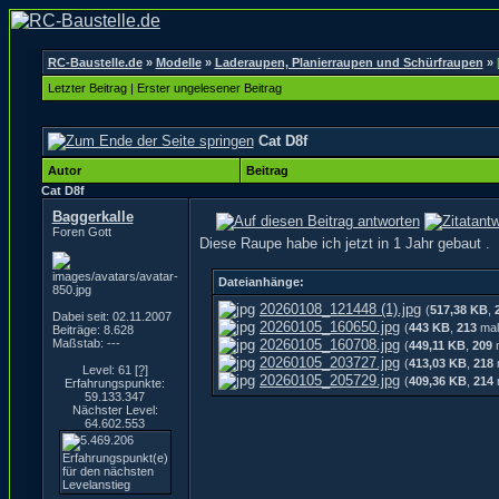
RC-Baustelle.de
»
Modelle
»
Laderaupen, Planierraupen und Schürfraupen
»
Letzter Beitrag
|
Erster ungelesener Beitrag
Cat D8f
Autor
Beitrag
Cat D8f
Baggerkalle
Foren Gott
Diese Raupe habe ich jetzt in 1 Jahr gebaut .
Dateianhänge:
20260108_121448 (1).jpg
(
517,38 KB
,
Dabei seit: 02.11.2007
20260105_160650.jpg
(
443 KB
,
213
mal
Beiträge: 8.628
Maßstab: ---
20260105_160708.jpg
(
449,11 KB
,
209
m
20260105_203727.jpg
(
413,03 KB
,
218
Level: 61
[?]
20260105_205729.jpg
(
409,36 KB
,
214
Erfahrungspunkte:
59.133.347
Nächster Level:
64.602.553