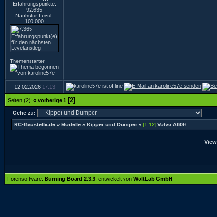
Erfahrungspunkte:
92.635
Nächster Level:
100.000
Themenstarter
12.02.2026
17:13
[2]
Seiten (2):
« vorherige
1
Gehe zu:
RC-Baustelle.de
»
Modelle
»
Kipper und Dumper
»
[1:12]
Volvo A60H
View
Forensoftware:
Burning Board 2.3.6
, entwickelt von
WoltLab GmbH