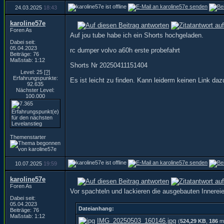
24.03.2025
18:43
karoline57e
Foren As
Auf jou tube habe ich ein Shorts hochgeladen.
Dabei seit:
05.04.2023
rc dumper volvo a60h erste probefahrt
Beiträge: 76
Maßstab: 1:12
Shorts Nr 20250411151404
Level: 25
[?]
Erfahrungspunkte:
Es ist leicht zu finden. Kann leiderm keinen Link dazu
92.635
Nächster Level:
100.000
Themenstarter
10.07.2025
19:59
karoline57e
Foren As
Vor spachteln und lackieren die ausgebauten Innerei
Dabei seit:
05.04.2023
Dateianhang:
Beiträge: 76
Maßstab: 1:12
IMG_20250503_160146.jpg
(
524,29 KB
,
186
ma