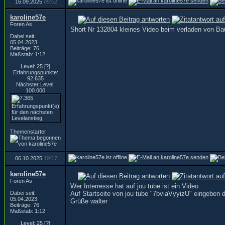
16.09.2025
09:52
karoline57e
Foren As
Short Nr 132804 kleines Video beim verladen von Bausc
Dabei seit:
05.04.2023
Beiträge: 76
Maßstab: 1:12
Level: 25
[?]
Erfahrungspunkte:
92.635
Nächster Level:
100.000
Themenstarter
06.10.2025
19:17
karoline57e
Foren As
Wer Interresse hat auf jou tube ist ein Video.
Dabei seit:
Auf Startseite von jou tube "7bviaVyyizU" eingeben 
05.04.2023
Grüße walter
Beiträge: 76
Maßstab: 1:12
Level: 25
[?]