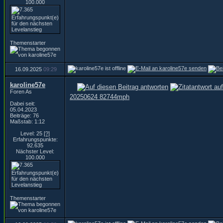
100.000
Themenstarter
16.09.2025
09:29
karoline57e
Foren As
20250624 82744mph
Dabei seit:
05.04.2023
Beiträge: 76
Maßstab: 1:12
Level: 25
[?]
Erfahrungspunkte:
92.635
Nächster Level:
100.000
Themenstarter