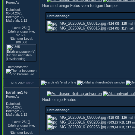
Foren As
Hier sind einige Fotos vom fertigen Dumper.
Dabei seit:
05.04.2023
Dateianhänge:
Beiträge: 76
Maßstab: 1:12
IMG_20250916_090815.jpg
(
524 KB
,
125
mal h
Level: 25
[?]
IMG_20250916_090815.jpg
(
524 KB
,
117
mal h
Erfahrungspunkte:
92.635
Nächster Level:
100.000
Themenstarter
16.09.2025
09:25
karoline57e
Foren As
Noch einige Photos
Dabei seit:
05.04.2023
Dateianhänge:
Beiträge: 76
Maßstab: 1:12
IMG_20250916_090059.jpg
(
518 KB
,
120
mal h
Level: 25
[?]
IMG_20250916_090205.jpg
(
503,27 KB
,
119
ma
Erfahrungspunkte:
IMG_20250916_090256.jpg
(
529,41 KB
,
117
ma
92.635
Nächster Level: