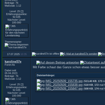
05.04.2023
Beiträge: 76
Maßstab: 1:12
Level: 25
[?]
Erfahrungspunkte:
92.635
Nächster Level:
100.000
Themenstarter
17.07.2025
10:35
karoline57e
Foren As
Mit Farbe schaut das Ganze schon etwas besser au
Dabei seit:
05.04.2023
Dateianhänge:
Beiträge: 76
Maßstab: 1:12
IMG_20250509_155735.jpg
(
513,40 KB
,
173
ma
Level: 25
[?]
IMG_20250509_155838.jpg
(
518 KB
,
172
mal h
Erfahrungspunkte:
IMG_20250509_155847.jpg
(
508 KB
,
174
mal h
92.635
Nächster Level:
100.000