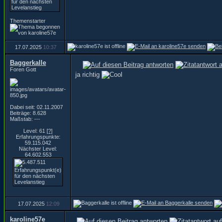
Themenstarter
17.07.2025
10:37
Baggerkalle
Foren Gott
ja richtig
Dabei seit: 02.11.2007
Beiträge: 8.628
Maßstab: ---
Level: 61
[?]
Erfahrungspunkte:
59.115.042
Nächster Level:
64.602.553
17.07.2025
12:09
karoline57e