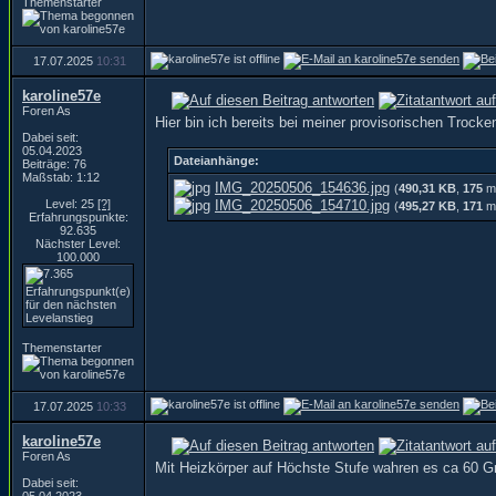
Themenstarter
17.07.2025
10:31
karoline57e
Foren As
Hier bin ich bereits bei meiner provisorischen Troc
Dabei seit:
05.04.2023
Dateianhänge:
Beiträge: 76
Maßstab: 1:12
IMG_20250506_154636.jpg
(
490,31 KB
,
175
ma
Level: 25
[?]
IMG_20250506_154710.jpg
(
495,27 KB
,
171
ma
Erfahrungspunkte:
92.635
Nächster Level:
100.000
Themenstarter
17.07.2025
10:33
karoline57e
Foren As
Mit Heizkörper auf Höchste Stufe wahren es ca 60 G
Dabei seit: