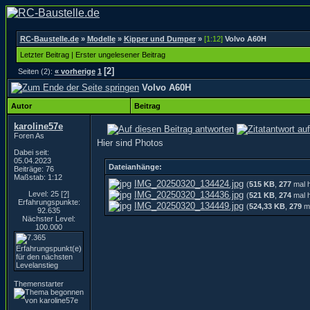
RC-Baustelle.de
»
Modelle
»
Kipper und Dumper
»
[1:12]
Volvo A60H
Letzter Beitrag
|
Erster ungelesener Beitrag
[2]
Seiten (2):
« vorherige
1
Volvo A60H
Autor
Beitrag
karoline57e
Foren As
Hier sind Photos
Dabei seit:
05.04.2023
Dateianhänge:
Beiträge: 76
Maßstab: 1:12
IMG_20250320_134424.jpg
(
515 KB
,
277
mal h
Level: 25
[?]
IMG_20250320_134436.jpg
(
521 KB
,
274
mal h
Erfahrungspunkte:
IMG_20250320_134449.jpg
(
524,33 KB
,
279
ma
92.635
Nächster Level:
100.000
Themenstarter