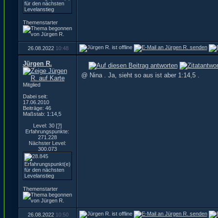
Themenstarter
26.08.2022
10:48
Jürgen R.
@ Nina . Ja, sieht so aus ist aber 1:14,5 .
Mitglied
Dabei seit:
17.06.2010
Beiträge: 46
Maßstab: 1:14,5
Level: 30
[?]
Erfahrungspunkte:
271.228
Nächster Level:
300.073
Themenstarter
26.08.2022
10:50