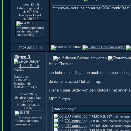
______________________________________
Level: 52
[?]
http://www.youtube.com/user/954Litronic?fea
Erfahrungspunkte:
15.807.509
Nächster Level:
16.259.327
27.08.2022
22:53
Jürgen R.
Hallo Christian
Mitglied
ich habe deine Giganten auch schon bewundert, w
Dabei seit:
17.06.2010
du da reinsteckst Hut ab . Top.
Beiträge: 46
Maßstab: 1:14,5
Hier ein paar Bilder von den Motoren mit angefl
Level: 30
[?]
Erfahrungspunkte:
MFG Jürgen
271.228
Nächster Level:
300.073
Dateianhänge:
200 comp.jpg
(
473,50 KB
,
337
mal herunter
201 comp.jpg
(
368 KB
,
327
mal heruntergel
202 comp.jpg
(
477 KB
,
328
mal heruntergel
203 comp.jpg
(
275,05 KB
,
330
mal herunter