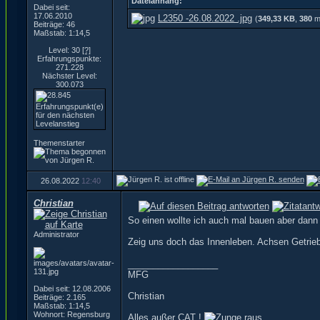
Dateianhang:
Dabei seit:
17.06.2010
L2350 -26.08.2022 .jpg
(
349,33 KB
,
380
ma
Beiträge: 46
Maßstab: 1:14,5
Level: 30
[?]
Erfahrungspunkte:
271.228
Nächster Level:
300.073
Themenstarter
26.08.2022
12:40
Christian
So einen wollte ich auch mal bauen aber dann
Administrator
Zeig uns doch das Innenleben. Achsen Getrie
__________________
MFG
Dabei seit: 12.08.2006
Christian
Beiträge: 2.165
Maßstab: 1:14,5
Wohnort: Regensburg
Alles außer CAT !