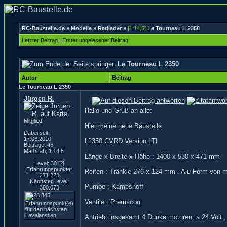
RC-Baustelle.de
»
Modelle
»
Radlader
»
[1:14,5]
Le Tourneau L 2350
Letzter Beitrag
|
Erster ungelesener Beitrag
Le Tourneau L 2350
Autor
Beitrag
Le Tourneau L 2350
Jürgen R.
Hallo und Gruß an alle:
Mitglied
Hier meine neue Baustelle
Dabei seit:
17.06.2010
L2350 CVRD Version LTI
Beiträge: 46
Maßstab: 1:14,5
Länge x Breite x Höhe : 1400 x 530 x 471 mm
Level: 30
[?]
Erfahrungspunkte:
Reifen : Tränkle 276 x 124 mm . Alu Form von m
271.228
Nächster Level:
Pumpe : Kampshoff
300.073
Ventile : Premacon
Antrieb: insgesamt 4 Dunkermotoren, a 24 Volt