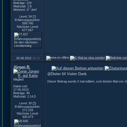
Beiträge: 129
Maßstab: 1:8
Wohnort: D´´dorf
Level: 34
[?]
Erfahrungspunkte:
599.740
Nächster Level:
677.567
26.08.2022
06:59
Jürgen R.
@Dieter 64 Vielen Dank
Mitglied
Dieser Beitrag wurde 2 mal editiert, zum letzten Mal von 
Dabei seit:
17.06.2010
Beiträge: 46
Maßstab: 1:14,5
Level: 30
[?]
Erfahrungspunkte:
271.228
Nächster Level:
300.073