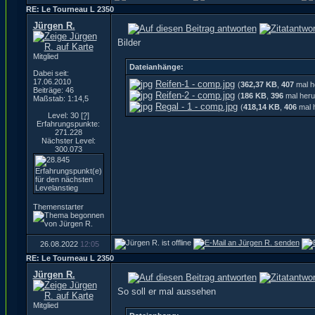
RE: Le Tourneau L 2350
Jürgen R.
Bilder
Mitglied
Dateianhänge:
Dabei seit:
17.06.2010
Reifen-1 - comp.jpg
(
362,37 KB
,
407
mal h
Beiträge: 46
Reifen-2 - comp.jpg
(
186 KB
,
396
mal heru
Maßstab: 1:14,5
Regal - 1 - comp.jpg
(
418,14 KB
,
406
mal 
Level: 30
[?]
Erfahrungspunkte:
271.228
Nächster Level:
300.073
Themenstarter
26.08.2022
12:05
RE: Le Tourneau L 2350
Jürgen R.
So soll er mal aussehen
Mitglied