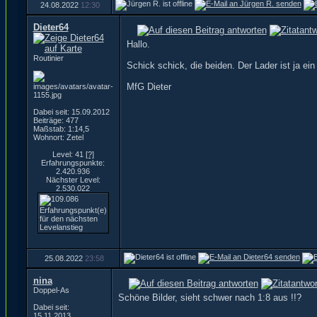
24.08.2022
12:30
Dieter64
Hallo.
Routinier
Schick schick, die beiden. Der Lader ist ja e
MfG Dieter
Dabei seit: 15.09.2012
Beiträge: 477
Maßstab: 1:14,5
Wohnort: Zetel
Level: 41
[?]
Erfahrungspunkte:
2.420.936
Nächster Level:
2.530.022
25.08.2022
23:58
nina
Doppel-As
Schöne Bilder, sieht schwer nach 1:8 aus !!?
Dabei seit:
15.11.2013