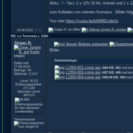
Akku : I - Tecc 2 x 12V 15 Ah, Antrieb und 1 x 
zum Aufladen von meinem Komatsu . Bilder folg
You tube
https://youtu.be/bIM96EodeVs
24.08.2022
11:57
RE: Le Tourneau L 2350
Jürgen R.
Bilder
Mitglied
Dateianhänge:
Dabei seit:
17.06.2010
L2350-001-comp.jpg
(
469 KB
,
461
mal her
Beiträge: 46
L2350-002-comp.jpg
(
457 KB
,
445
mal her
Maßstab: 1:14,5
L2350-004-comp.jpg
(
490,49 KB
,
464
mal 
Level: 30
[?]
Erfahrungspunkte:
271.228
Nächster Level:
300.073
Themenstarter