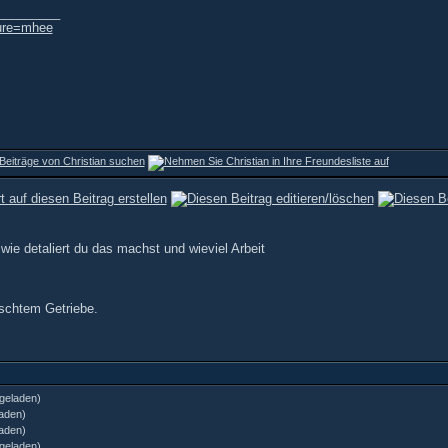
_________
ture=mhee
ie detaliert du das machst und wieviel Arbeit
aschtem Getriebe.
geladen)
aden)
aden)
geladen)