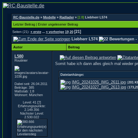
RC-Baustelle.de
»
Modelle
»
Radlader
»
[1:8]
Liebherr L574
Letzter Beitrag
|
Erster ungelesener Beitrag
[21]
Seiten (21):
« erste
...
« vorherige
19
20
Liebherr L574
Autor
Beitrag
L580
Routinier
Somit habe ich dann alles gleich mal wieder
Dateianhänge:
IMG_20241026_IMG_2611.jpg
(
201 K
Dabei seit: 26.04.2011
IMG_20241027_IMG_2613.jpg
(
173,2
Beiträge: 385
Maßstab: 1:8
Wohnort: München
Level: 41
[?]
Erfahrungspunkte:
2.149.356
Nächster Level:
2.530.022