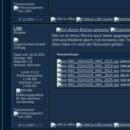
Themenstarter
27.10.2024
09:16
L580
Routinier
Hier ist es letzte Woche auch weiter gegange
Und anschließend gleich mal testweise das Tr
Dann habe ich noch die Rückwand gefräst:
Dateianhänge:
Dabei seit: 26.04.2011
Beiträge: 385
IMG_20241029_IMG_2615.jpg
Maßstab: 1:8
(
204 K
Wohnort: München
IMG_20241029_IMG_2619.jpg
(
259,4
IMG_20241029_IMG_2621.jpg
(
172 K
Level: 41
[?]
IMG_20241029_IMG_2624.jpg
Erfahrungspunkte:
(
86,15
2.149.356
IMG_20241029_IMG_2625.jpg
(
102,3
Nächster Level:
IMG_20241030_IMG_2626.jpg
(
243 K
2.530.022
Themenstarter
01.11.2024
09:19