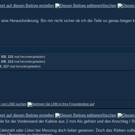
 eine Herausforderung. Bin mir nicht sicher ob ich die Teile so genau bieg
7 KB
,
215
mal heruntergeladen)
1 KB
,
213
mal heruntergeladen)
B
,
217
mal heruntergeladen)
e für die Vorderwand der Kabine aus 2 mm Alu gefräst und den Anschlag / R
Edelstahl oder Löten bei Messing doch lieber gewesen. Doch das Kleben sollte
schöne Übergänge zu bekommen…