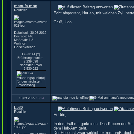
manufa mog
Routinier
Echt abgedreht, Hut ab, mit welchen Zyl. betr
Gruß, Udo
Dabei seit: 30.08.2012
Beiträge: 440
Maßstab: 1:8
Wohnort:
Gelsenkirchen
Level: 41
[?]
Erfahrungspunkte:
2.239.898
Nächster Level:
2.530.022
10.03.2025
13:24
L580
Routinier
Hi Udo,
In dem Fall mit garkeinen. Das Kippen der Sc
dem Hub-Arm geht.
Der Hebel ist zwar wirklich extrem groß, doch 