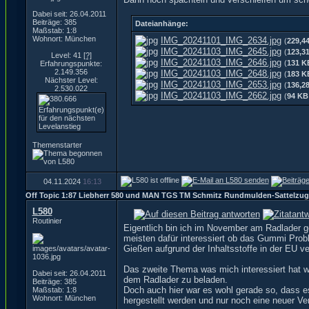
Dabei seit: 26.04.2011
Beiträge: 385
Dateianhänge:
Maßstab: 1:8
Wohnort: München
IMG_20241101_IMG_2634.jpg
(
229,4
IMG_20241103_IMG_2645.jpg
(
123,3
Level: 41
[?]
IMG_20241103_IMG_2646.jpg
(
131 K
Erfahrungspunkte:
2.149.356
IMG_20241103_IMG_2648.jpg
(
183 K
Nächster Level:
IMG_20241103_IMG_2653.jpg
(
136,2
2.530.022
IMG_20241103_IMG_2662.jpg
(
94 KB
Themenstarter
04.11.2024
16:13
Off Topic 1:87 Liebherr 580 und MAN TGS TM Schmitz Rundmulden-Sattelzug
L580
Routinier
Eigentlich bin ich im November am Radlader g
meisten dafür interessiert ob das Gummi Prob
Gießen aufgrund der Inhaltsstoffe in der EU v
Das zweite Thema was mich interessiert hat w
Dabei seit: 26.04.2011
dem Radlader zu beladen.
Beiträge: 385
Doch auch hier war es wohl gerade so, dass e
Maßstab: 1:8
Wohnort: München
hergestellt werden und nur noch eine neuer Ve