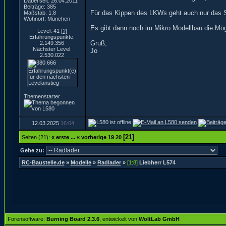
Dabei seit: 26.04.2011
Beiträge: 385
Für das Kippen des LKWs geht auch nur das S
Maßstab: 1:8
Wohnort: München
Es gibt dann noch im Mikro Modellbau die Mög
Level: 41
[?]
Erfahrungspunkte:
Gruß,
2.149.356
Nächster Level:
Jo
2.530.022
Themenstarter
12.03.2025
16:04
[21]
Seiten (21):
« erste
...
« vorherige
19
20
Gehe zu:
RC-Baustelle.de
»
Modelle
»
Radlader
»
[1:8]
Liebherr L574
Forensoftware:
Burning Board 2.3.6
, entwickelt von
WoltLab GmbH