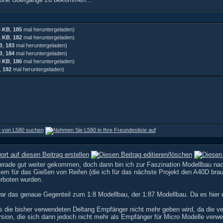
4 KB
,
185
mal heruntergeladen)
1 KB
,
182
mal heruntergeladen)
B
,
183
mal heruntergeladen)
B
,
184
mal heruntergeladen)
8 KB
,
186
mal heruntergeladen)
,
192
mal heruntergeladen)
erade gut weiter gekommen, doch dann bin ich zur Faszination Modellbau nac
lem für das Gießen von Reifen (die ich für das nächste Projekt den A40D bra
erboten wurden.
ar das genaue Gegenteil zum 1:8 Modellbau, der 1:87 Modellbau. Da es hier 
s die bisher verwendeten Deltang Empfänger nicht mehr geben wird, da die v
rsion, die sich dann jedoch nicht mehr als Empfänger für Micro Modelle verwe