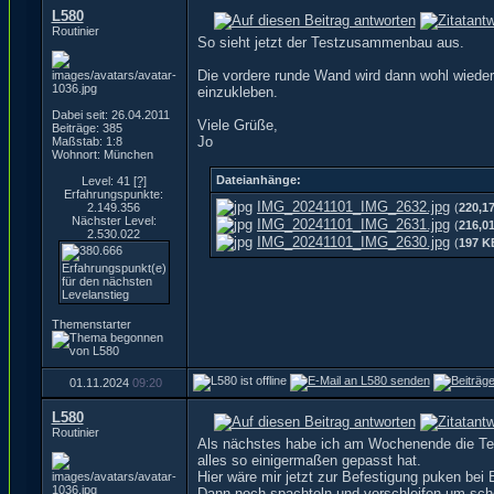
L580
Routinier
So sieht jetzt der Testzusammenbau aus.
Die vordere runde Wand wird dann wohl wieder
einzukleben.
Dabei seit: 26.04.2011
Viele Grüße,
Beiträge: 385
Jo
Maßstab: 1:8
Wohnort: München
Dateianhänge:
Level: 41
[?]
Erfahrungspunkte:
IMG_20241101_IMG_2632.jpg
2.149.356
(
220,1
Nächster Level:
IMG_20241101_IMG_2631.jpg
(
216,0
2.530.022
IMG_20241101_IMG_2630.jpg
(
197 K
Themenstarter
01.11.2024
09:20
L580
Routinier
Als nächstes habe ich am Wochenende die Teil
alles so einigermaßen gepasst hat.
Hier wäre mir jetzt zur Befestigung puken bei 
Dann noch spachteln und verschleifen um 