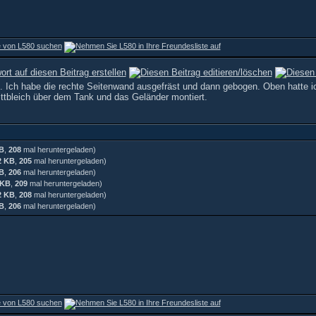
n. Ich habe die rechte Seitenwand ausgefräst und dann gebogen. Oben hatte i
ittbleich über dem Tank und das Geländer montiert.
B
,
208
mal heruntergeladen)
2 KB
,
205
mal heruntergeladen)
B
,
206
mal heruntergeladen)
 KB
,
209
mal heruntergeladen)
2 KB
,
208
mal heruntergeladen)
B
,
206
mal heruntergeladen)