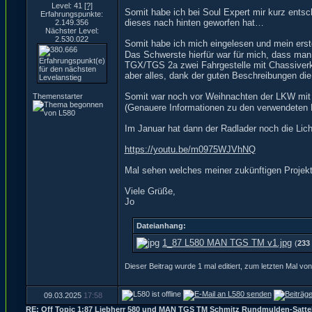
Level: 41
[?]
Somit habe ich bei Soul Expert mir kurz ents
Erfahrungspunkte:
dieses nach hinten geworfen hat…
2.149.356
Nächster Level:
2.530.022
Somit habe ich mich eingelesen und mein ers
Das Schwerste hierfür war für mich, dass ma
TGX/TGS 2a zwei Fahrgestelle mit Chassiverk
aber alles, dank der guten Beschreibungen die
Somit war noch vor Weihnachten der LKW mit a
Themenstarter
(Genauere Informationen zu den verwendeten 
Im Januar hat dann der Radlader noch die Lic
https://youtu.be/m0975WJVhNQ
Mal sehen welches meiner zukünftigen Projek
Viele Grüße,
Jo
Dateianhang:
1_87 L580 MAN TGS TM v1.jpg
(
233
Dieser Beitrag wurde 1 mal editiert, zum letzten Mal v
09.03.2025
17:58
RE: Off Topic 1:87 Liebherr 580 und MAN TGS TM Schmitz Rundmulden-Satte