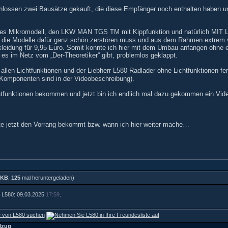
chlossen zwei Bausätze gekauft, die diese Empfänger noch enthalten haben u
tes Mikromodell, den LKW MAN TGS TM mit Kippfunktion und natürlich MIT L
n die Modelle dafür ganz schön zerstören muss und aus dem Rahmen extrem 
leidung für 9,95 Euro. Somit konnte ich hier mit dem Umbau anfangen ohne e
 es im Netz vom „Der-Theoretiker“ gibt, problemlos geklappt.
llen Lichtfunktionen und der Liebherr L580 Radlader ohne Lichtfunktionen fe
Komponenten sind in der Videobeschreibung).
htfunktionen bekommen und jetzt bin ich endlich mal dazu gekommen ein Vid
te jetzt den Vorrang bekommt bzw. wann ich hier weiter mache…
 KB
,
125
mal heruntergeladen)
on L580: 09.03.2025
17:59
.
lzug