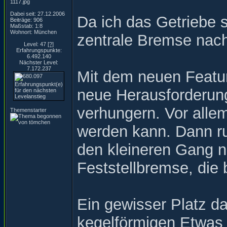
Dabei seit: 27.12.2006
Da ich das Getriebe s
Beiträge: 906
Maßstab: 1:8
Wohnort: München
zentrale Bremse nac
Level: 47
[?]
Erfahrungspunkte:
6.492.140
Nächster Level:
7.172.237
Mit dem neuen Featur
neue Herausforderun
verhungern. Vor alle
Themenstarter
werden kann. Dann ru
den kleineren Gang n
Feststellbremse, die 
Ein gewisser Platz d
kegelförmigen Etwas 