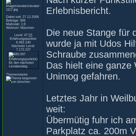
Erlebnisbericht.
Dabei seit: 27.12.2006
Beiträge: 906
Maßstab: 1:8
Wohnort: München
Die neue Stange für 
Level: 47
[?]
Erfahrungspunkte:
wurde ja mit Udos Hi
6.492.140
Nächster Level:
7.172.237
Schraube zusammen
Das hielt eine ganze 
Unimog gefahren.
Themenstarter
Letztes Jahr in Weil
weit:
Übermütig fuhr ich 
Parkplatz ca. 200m V