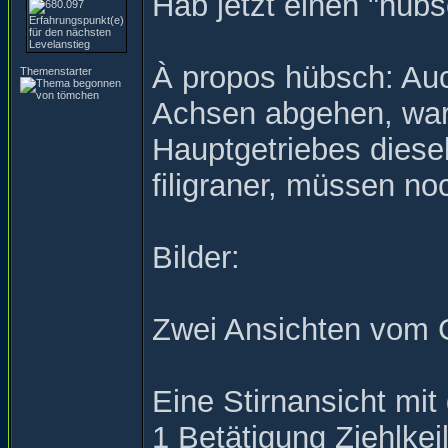
Hab jetzt einen "hüb
À propos hübsch: Auc
Themenstarter
Achsen abgehen, ware
Hauptgetriebes diesel
filigraner, müssen no
Bilder:
Zwei Ansichten vom 
Eine Stirnansicht mi
1 Betätigung Ziehlkei