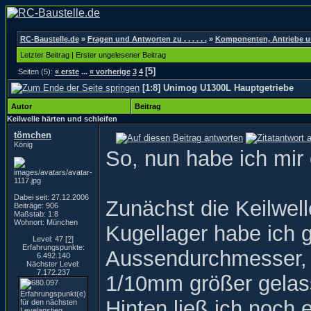
RC-Baustelle.de
»
Fragen und Antworten zu . . . . . .
»
Komponenten, Antriebe un
Letzter Beitrag
|
Erster ungelesener Beitrag
[5]
Seiten (5):
« erste
...
« vorherige
3
4
[1:8] Unimog U1300L Hauptgetriebe
Autor
Beitrag
Keilwelle härten und schleifen
tömchen
König
So, nun habe ich mir
Dabei seit: 27.12.2006
Zunächst die Keilwell
Beiträge: 906
Maßstab: 1:8
Wohnort: München
Kugellager habe ich g
Level: 47
[?]
Erfahrungspunkte:
Aussendurchmesser, w
6.492.140
Nächster Level:
7.172.237
1/10mm größer gelas
Hinten ließ ich noch