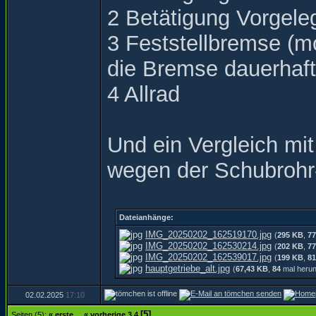
2 Betätigung Vorgele
3 Feststellbremse (m
die Bremse dauerhaft 
4 Allrad
Und ein Vergleich mit
wegen der Schubrohr
Dateianhänge:
IMG_20250202_162519170.jpg
(
295 KB
,
77
IMG_20250202_162530214.jpg
(
202 KB
,
77
IMG_20250202_162539017.jpg
(
199 KB
,
81
hauptgetriebe_alt.jpg
(
67,43 KB
,
84
mal herun
02.02.2025
17:10
[5]
Seiten (5):
« erste
...
« vorherige
3
4