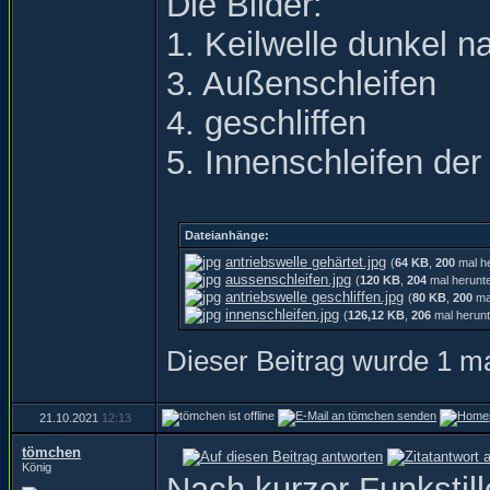
Die Bilder:
1. Keilwelle dunkel 
3. Außenschleifen
4. geschliffen
5. Innenschleifen de
Dateianhänge:
antriebswelle gehärtet.jpg
(
64 KB
,
200
mal he
aussenschleifen.jpg
(
120 KB
,
204
mal herunt
antriebswelle geschliffen.jpg
(
80 KB
,
200
mal
innenschleifen.jpg
(
126,12 KB
,
206
mal herunt
Dieser Beitrag wurde 1 ma
21.10.2021
12:13
tömchen
König
Nach kurzer Funkstill