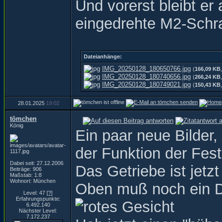
Und vorerst bleibt er
eingedrehte M2-Schr
Dateianhänge:
IMG_20250128_180650766.jpg
(
166,09 KB
IMG_20250128_180740656.jpg
(
266,24 KB
IMG_20250128_180749021.jpg
(
150,43 KB
28.01.2025
19:02
tömchen
König
Ein paar neue Bilder
der Funktion der Fest
Dabei seit: 27.12.2006
Das Getriebe ist jet
Beiträge: 906
Maßstab: 1:8
Wohnort: München
Oben muß noch ein Dec
Level: 47
[?]
Erfahrungspunkte:
6.492.140
Nächster Level:
7.172.237