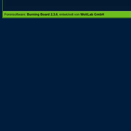
Forensoftware:
Burning Board 2.3.6
, entwickelt von
WoltLab GmbH