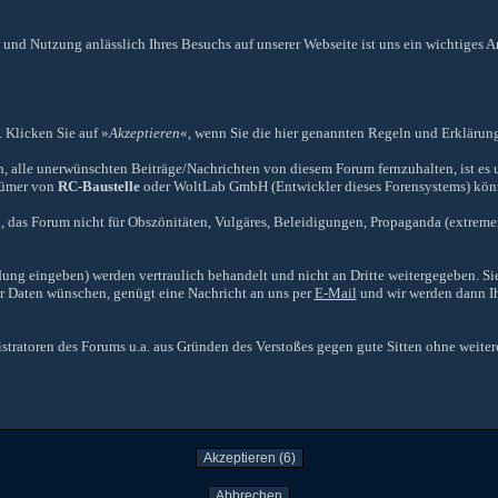
und Nutzung anlässlich Ihres Besuchs auf unserer Webseite ist
uns ein wichtiges A
. Klicken Sie auf »
Akzeptieren
«, wenn Sie die hier genannten Regeln und Erklärung
, alle unerwünschten Beiträge/Nachrichten von diesem Forum fernzuhalten, ist es u
ntümer von
RC-Baustelle
oder WoltLab GmbH (Entwickler dieses Forensystems) könne
, das Forum nicht für Obszönitäten, Vulgäres, Beleidigungen, Propaganda (extremer)
dung eingeben) werden vertraulich behandelt und nicht an Dritte weitergegeben. Si
er Daten wünschen, genügt eine Nachricht an uns per
E-Mail
und wir werden dann I
ratoren des Forums u.a. aus Gründen des Verstoßes gegen gute Sitten ohne weiter