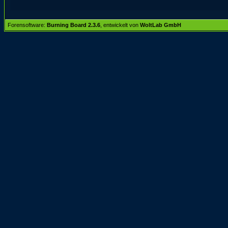
Forensoftware:
Burning Board 2.3.6
, entwickelt von
WoltLab GmbH