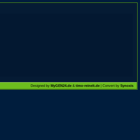
Designed by
MyGEN24.de
&
timo-reinelt.de
| Convert by
Synoxis