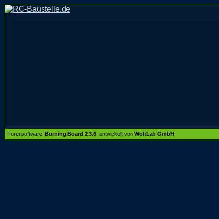
Forensoftware:
Burning Board 2.3.6
, entwickelt von
WoltLab GmbH