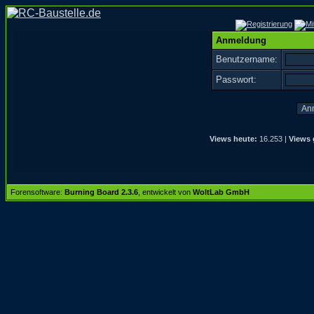
Anmeldung
Benutzername:
Passwort:
Views heute:
16.253 |
Views 
Forensoftware:
Burning Board 2.3.6
, entwickelt von
WoltLab GmbH