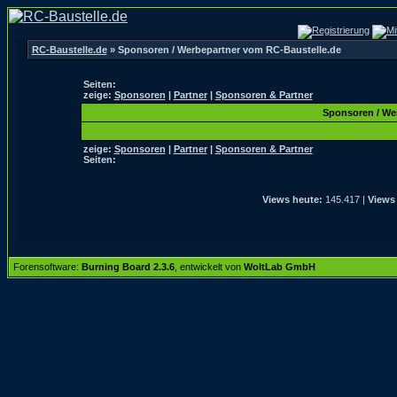
RC-Baustelle.de
» Sponsoren / Werbepartner vom RC-Baustelle.de
Seiten:
zeige:
Sponsoren
|
Partner
|
Sponsoren & Partner
Sponsoren / We
zeige:
Sponsoren
|
Partner
|
Sponsoren & Partner
Seiten:
Views heute:
145.417 |
Views
Forensoftware:
Burning Board 2.3.6
, entwickelt von
WoltLab GmbH