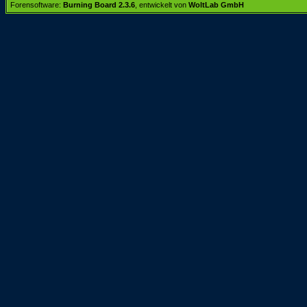
Forensoftware:
Burning Board 2.3.6
, entwickelt von
WoltLab GmbH