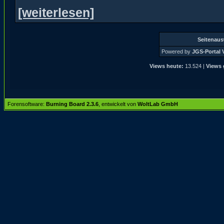
[weiterlesen]
Seitenau
Powered by
JGS-Portal V
Views heute:
13.524 |
Views 
Forensoftware:
Burning Board 2.3.6
, entwickelt von
WoltLab GmbH