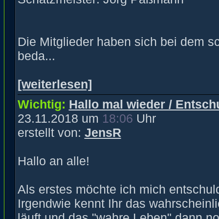
Die Mitglieder haben sich bei dem s
beda...
[weiterlesen]
Wichtig:
Hallo mal wieder / Entsch
23.11.2018 um
18:06
Uhr
erstellt von:
JensR
Hallo an alle!
Als erstes möchte ich mich entschuld
Irgendwie kennt Ihr das wahrscheinli
läuft und das "wahre Leben" dann noc