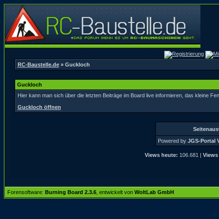
RC-Baustelle.de
» Guckloch
Guckloch
Hier kann man sich über die letzten Beiträge im Board live informieren, das kleine Fen
Guckloch öffnen
Seitenau
Powered by
JGS-Portal V
Views heute:
106.681 |
Views
Forensoftware:
Burning Board 2.3.6
, entwickelt von
WoltLab GmbH