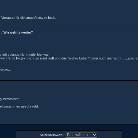
Vorstand für die lange Amtszeit beda...
 / Wie geht's weiter?
 ich solange nicht mehr hier war.
wenn's im Projekt nicht so rund läuft und das "wahre Leben" dann noch mitmischt... ...aber ic
Forum...
y verstorben.
viel zusammen geschraubt.
Seitenauswahl: