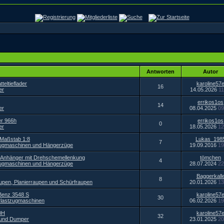
Antworten
Autor
teltieflader
karoline57
16
er
14.05.2026
11
errikos1os
14
er
08.04.2025
09
er 966h
errikos1os
0
er
18.05.2026
12
 Maßstab 1:8
Lukas_198
7
zugmaschinen und Hängerzüge
19.09.2016
19
-Anhänger mit Drehschemellenkung
tömchen
4
zugmaschinen und Hängerzüge
28.07.2024
22
Baggerkall
8
upen, Planierraupen und Schürfraupen
20.01.2026
13
Benz 3548 S
karoline57
30
lastzugmaschinen
06.02.2026
19
0H
karoline57
32
 und Dumper
23.01.2025
20