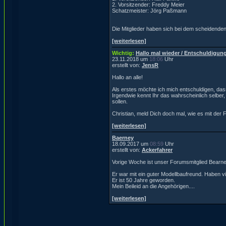
2. Vorsitzender: Freddy Meier
Schatzmeister: Jörg Paßmann
Die Mitglieder haben sich bei dem scheidenden 
[weiterlesen]
Wichtig:
Hallo mal wieder / Entschuldigung
23.11.2018 um
18:06
Uhr
erstellt von:
JensR
Hallo an alle!
Als erstes möchte ich mich entschuldigen, dass
Irgendwie kennt Ihr das wahrscheinlich selber, 
sollen.
Christian, meld Dich doch mal, wie es mit der 
[weiterlesen]
Baerney
18.09.2017 um
08:59
Uhr
erstellt von:
Ackerfahrer
Vorige Woche ist unser Forumsmitglied Bearne
Er war mit ein guter Modellbaufreund. Haben 
Er ist 50 Jahre geworden.
Mein Beileid an die Angehörigen....
[weiterlesen]