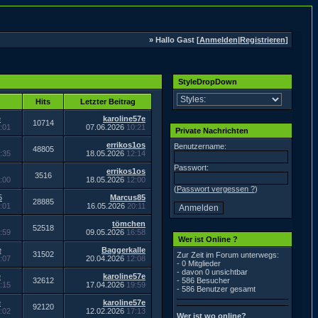
» Hallo Gast [
Anmelden
|
Registrieren
]
StyleDropDown
Hits
Letzter Beitrag
e
karoline57e
10714
:01
07.06.2026
10:21
Private Nachrichten
errikos1os
Benutzername:
48805
:35
18.05.2026
12:14
Passwort:
errikos1os
3516
:00
18.05.2026
12:00
(
Passwort vergessen ?
)
5
Marcus85
28885
:01
16.05.2026
20:11
tömchen
52518
:59
09.05.2026
16:58
Wer ist Online ?
e
Baggerkalle
31502
Zur Zeit im Forum unterwegs:
:07
20.04.2026
12:08
- 0 Mitglieder
- davon 0 unsichtbar
e
karoline57e
32612
- 586 Besucher
:15
17.04.2026
19:59
- 586 Benutzer gesamt
e
karoline57e
92120
:02
12.02.2026
17:13
Wer ist wo online?