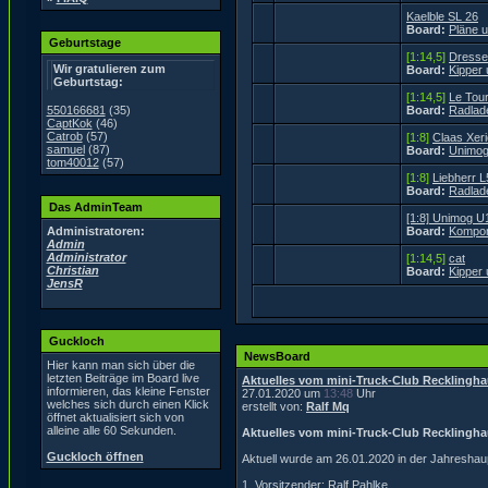
Kaelble SL 26
Board:
Pläne 
Geburtstage
[1:14,5]
Dresse
Wir gratulieren zum
Board:
Kipper
Geburtstag:
[1:14,5]
Le Tou
550166681
(35)
Board:
Radlad
CaptKok
(46)
Catrob
(57)
[1:8]
Claas Xeri
samuel
(87)
Board:
Unimog
tom40012
(57)
[1:8]
Liebherr 
Board:
Radlad
Das AdminTeam
[1:8] Unimog U
Administratoren:
Board:
Kompon
Admin
Administrator
[1:14,5]
cat
Christian
Board:
Kipper
JensR
Guckloch
NewsBoard
Hier kann man sich über die
letzten Beiträge im Board live
Aktuelles vom mini-Truck-Club Recklingha
informieren, das kleine Fenster
27.01.2020 um
13:48
Uhr
welches sich durch einen Klick
erstellt von:
Ralf Mq
öffnet aktualisiert sich von
alleine alle 60 Sekunden.
Aktuelles vom mini-Truck-Club Recklingha
Guckloch öffnen
Aktuell wurde am 26.01.2020 in der Jahresha
1. Vorsitzender: Ralf Pahlke