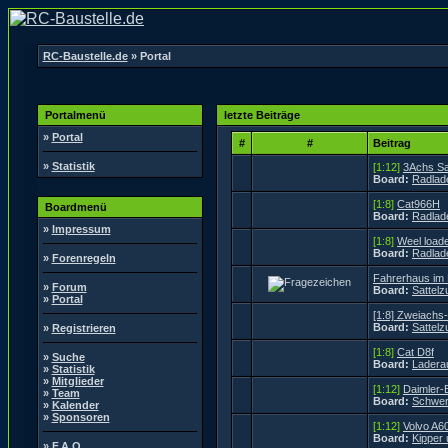
RC-Baustelle.de
» Portal
Portalmenü
letzte Beiträge
»
Portal
#
#
Beitrag
»
Statistik
[1:12]
3Achs Sat
Board:
Radlad
[1:8]
Cat966H
Boardmenü
Board:
Radlad
»
Impressum
[1:8]
Weel load
Board:
Radlad
»
Forenregeln
Fahrerhaus im
»
Forum
Board:
Sattel
»
Portal
[1:8] Zweiachs
Board:
Sattel
»
Registrieren
[1:8]
Cat D8f
»
Suche
Board:
Ladera
»
Statistik
»
Mitglieder
[1:12]
Daimler-
»
Team
Board:
Schwer
»
Kalender
»
Sponsoren
[1:12]
Volvo A6
Board:
Kipper
»
F.A.Q