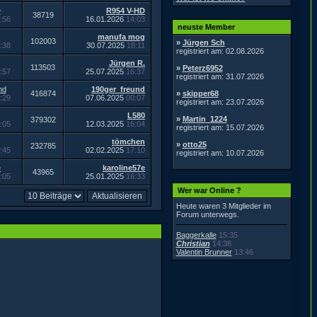
D
R954 V-HD
38719
:56
16.01.2026
14:03
neuste Member
manufa mog
102003
»
Jürgen Sch
:38
30.07.2025
18:11
registriert am: 02.08.2026
Jürgen R.
113503
»
Peterz6952
:57
25.07.2025
16:37
registriert am: 31.07.2026
nd
190ger_freund
416874
»
skipper68
:29
07.06.2025
00:07
registriert am: 23.07.2026
L580
»
Martin_1224
379302
:05
12.03.2025
16:04
registriert am: 15.07.2026
tömchen
»
otto25
232785
:45
02.02.2025
17:10
registriert am: 10.07.2026
e
karoline57e
43965
:05
25.01.2025
16:33
Wer war Online ?
Heute waren 3 Mitglieder im
Forum unterwegs.
Baggerkalle
15:35
Christian
14:38
Valentin Brunner
13:46