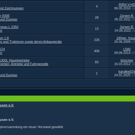
R954 V-H
4
und Zeichnungen
06.05.2010
16
r 830E
Jürgen R.
28
 und Dumper
05.02.2011
00
rneau L 2350
Jürgen R.
13
er
24.08.2022
11
on 1:8
190ger_freu
226
s und Traktoren sowie deren Anbaugeräte
26.06.2009
22
L574
L580
406
er
09.09.2014
20
1300L Hauptgetriebe
tömchen
83
enten, Antriebe und Fahrgestelle
16.03.2012
10
karoline57
1
 und Dumper
24.01.2025
13
usen e.V.
usen e.V.
uptversammlung ein neuer Vorstand gewählt: