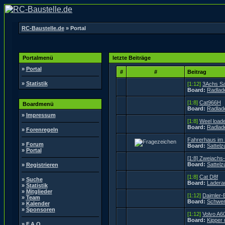
RC-Baustelle.de
» Portal
Portalmenü
letzte Beiträge
»
Portal
#
#
Beitrag
»
Statistik
[1:12]
3Achs Sat
Board:
Radlad
[1:8]
Cat966H
Boardmenü
Board:
Radlad
»
Impressum
[1:8]
Weel load
Board:
Radlad
»
Forenregeln
Fahrerhaus im
»
Forum
Board:
Sattel
»
Portal
[1:8] Zweiachs
Board:
Sattel
»
Registrieren
[1:8]
Cat D8f
»
Suche
Board:
Ladera
»
Statistik
»
Mitglieder
[1:12]
Daimler-
»
Team
Board:
Schwer
»
Kalender
»
Sponsoren
[1:12]
Volvo A6
Board:
Kipper
»
F.A.Q