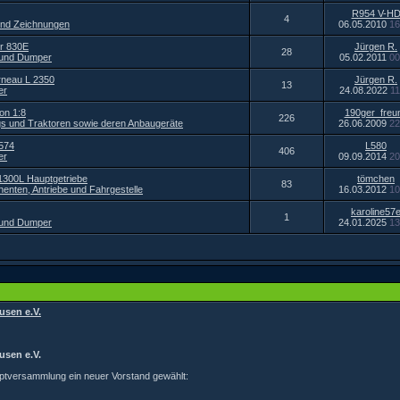
R954 V-H
4
und Zeichnungen
06.05.2010
16
r 830E
Jürgen R.
28
 und Dumper
05.02.2011
00
rneau L 2350
Jürgen R.
13
er
24.08.2022
11
on 1:8
190ger_freu
226
s und Traktoren sowie deren Anbaugeräte
26.06.2009
22
L574
L580
406
er
09.09.2014
20
1300L Hauptgetriebe
tömchen
83
enten, Antriebe und Fahrgestelle
16.03.2012
10
karoline57
1
 und Dumper
24.01.2025
13
usen e.V.
usen e.V.
uptversammlung ein neuer Vorstand gewählt: