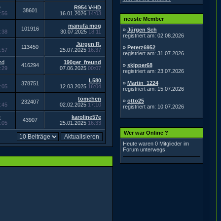
D
R954 V-HD
38601
:56
16.01.2026
14:03
neuste Member
manufa mog
101916
»
Jürgen Sch
:38
30.07.2025
18:11
registriert am: 02.08.2026
Jürgen R.
113450
»
Peterz6952
:57
25.07.2025
16:37
registriert am: 31.07.2026
nd
190ger_freund
416294
»
skipper68
:29
07.06.2025
00:07
registriert am: 23.07.2026
L580
»
Martin_1224
378751
:05
12.03.2025
16:04
registriert am: 15.07.2026
tömchen
»
otto25
232407
:45
02.02.2025
17:10
registriert am: 10.07.2026
e
karoline57e
43907
:05
25.01.2025
16:33
Wer war Online ?
Heute waren 0 Mitglieder im
Forum unterwegs.