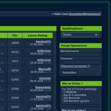
» Hallo Gast [
Anmelden
|
Registrieren
]
StyleDropDown
Hits
Letzter Beitrag
e
karoline57e
10558
:01
07.06.2026
10:21
Private Nachrichten
errikos1os
Benutzername:
48751
:35
18.05.2026
12:14
Passwort:
errikos1os
3473
:00
18.05.2026
12:00
(
Passwort vergessen ?
)
5
Marcus85
28752
:01
16.05.2026
20:11
tömchen
52455
:59
09.05.2026
16:58
Wer ist Online ?
e
Baggerkalle
31356
Zur Zeit im Forum unterwegs:
:07
20.04.2026
12:08
- 0 Mitglieder
- davon 0 unsichtbar
e
karoline57e
32458
- 320 Besucher
:15
17.04.2026
19:59
- 320 Benutzer gesamt
e
karoline57e
91972
:02
12.02.2026
17:13
Wer ist wo online?