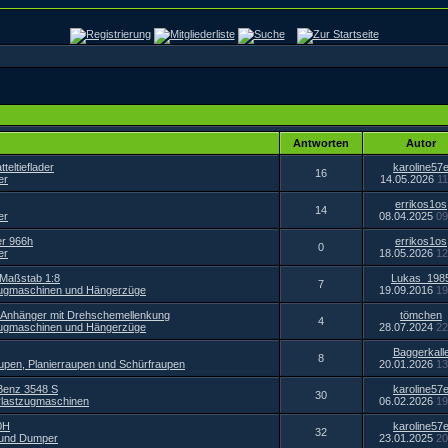
Antworten
Autor
teltieflader
karoline57
16
er
14.05.2026
11
errikos1os
14
er
08.04.2025
09
er 966h
errikos1os
0
er
18.05.2026
12
 Maßstab 1:8
Lukas_198
7
zugmaschinen und Hängerzüge
19.09.2016
19
-Anhänger mit Drehschemellenkung
tömchen
4
zugmaschinen und Hängerzüge
28.07.2024
22
Baggerkall
8
upen, Planierraupen und Schürfraupen
20.01.2026
13
Benz 3548 S
karoline57
30
lastzugmaschinen
06.02.2026
19
0H
karoline57
32
 und Dumper
23.01.2025
20