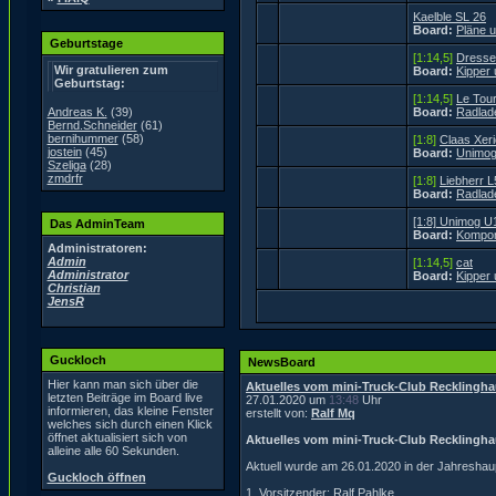
Kaelble SL 26
Board:
Pläne 
Geburtstage
[1:14,5]
Dresse
Wir gratulieren zum
Board:
Kipper
Geburtstag:
[1:14,5]
Le Tou
Andreas K.
(39)
Board:
Radlad
Bernd.Schneider
(61)
bernihummer
(58)
[1:8]
Claas Xeri
jostein
(45)
Board:
Unimog
Szeliga
(28)
zmdrfr
[1:8]
Liebherr 
Board:
Radlad
[1:8] Unimog U
Das AdminTeam
Board:
Kompon
Administratoren:
Admin
[1:14,5]
cat
Administrator
Board:
Kipper
Christian
JensR
Guckloch
NewsBoard
Hier kann man sich über die
Aktuelles vom mini-Truck-Club Recklingha
letzten Beiträge im Board live
27.01.2020 um
13:48
Uhr
informieren, das kleine Fenster
erstellt von:
Ralf Mq
welches sich durch einen Klick
öffnet aktualisiert sich von
Aktuelles vom mini-Truck-Club Recklingha
alleine alle 60 Sekunden.
Aktuell wurde am 26.01.2020 in der Jahresha
Guckloch öffnen
1. Vorsitzender: Ralf Pahlke