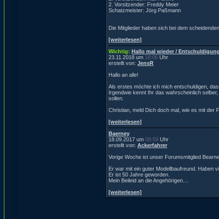
2. Vorsitzender: Freddy Meier
Schatzmeister: Jörg Paßmann
Die Mitglieder haben sich bei dem scheidenden 
[weiterlesen]
Wichtig:
Hallo mal wieder / Entschuldigung
23.11.2018 um
18:06
Uhr
erstellt von:
JensR
Hallo an alle!
Als erstes möchte ich mich entschuldigen, dass
Irgendwie kennt Ihr das wahrscheinlich selber, 
sollen.
Christian, meld Dich doch mal, wie es mit der 
[weiterlesen]
Baerney
18.09.2017 um
08:59
Uhr
erstellt von:
Ackerfahrer
Vorige Woche ist unser Forumsmitglied Bearne
Er war mit ein guter Modellbaufreund. Haben 
Er ist 50 Jahre geworden.
Mein Beileid an die Angehörigen....
[weiterlesen]