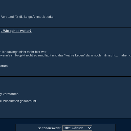
Vorstand für die lange Amtszeit beda...
 / Wie geht's weiter?
 ich solange nicht mehr hier war.
wenn's im Projekt nicht so rund läuft und das "wahre Leben" dann noch mitmischt... ...aber ic
Forum...
y verstorben.
viel zusammen geschraubt.
Seitenauswahl: