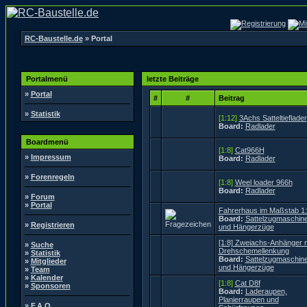
RC-Baustelle.de
» Portal
Portalmenü
letzte Beiträge
»
Portal
#
#
Beitrag
»
Statistik
[1:12]
3Achs Satteltieflader
Board:
Radlader
Boardmenü
[1:8]
Cat966H
»
Impressum
Board:
Radlader
»
Forenregeln
[1:8]
Weel loader 966h
Board:
Radlader
»
Forum
»
Portal
Fahrerhaus im Maßstab 1
Board:
Sattelzugmaschin
»
Registrieren
und Hängerzüge
[1:8] Zweiachs-Anhänger m
»
Suche
Drehschemellenkung
»
Statistik
Board:
Sattelzugmaschin
»
Mitglieder
und Hängerzüge
»
Team
»
Kalender
[1:8]
Cat D8f
»
Sponsoren
Board:
Laderaupen,
Planierraupen und
»
F.A.Q