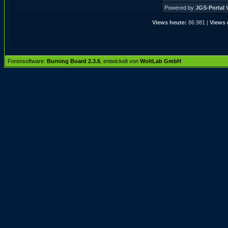
Powered by
JGS-Portal V
Views heute:
86.981 |
Views 
Forensoftware:
Burning Board 2.3.6
, entwickelt von
WoltLab GmbH