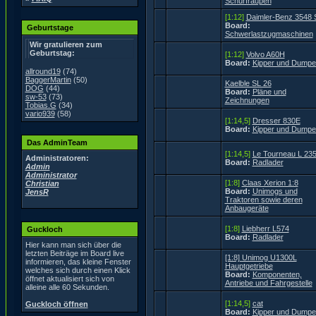
Schürfraupen
[1:12]
Daimler-Benz 3548 
Board:
Geburtstage
Schwerlastzugmaschinen
Wir gratulieren zum
Geburtstag:
[1:12]
Volvo A60H
Board:
Kipper und Dumpe
allround19
(74)
BaggerMartin
(50)
Kaelble SL 26
DOG
(44)
Board:
Pläne und
sw-53
(73)
Zeichnungen
Tobias.G
(34)
vario939
(58)
[1:14,5]
Dresser 830E
Board:
Kipper und Dumpe
Das AdminTeam
[1:14,5]
Le Tourneau L 23
Administratoren:
Board:
Radlader
Admin
Administrator
[1:8]
Claas Xerion 1:8
Christian
Board:
Unimogs und
JensR
Traktoren sowie deren
Anbaugeräte
[1:8]
Liebherr L574
Guckloch
Board:
Radlader
Hier kann man sich über die
letzten Beiträge im Board live
[1:8] Unimog U1300L
informieren, das kleine Fenster
Hauptgetriebe
welches sich durch einen Klick
Board:
Komponenten,
öffnet aktualisiert sich von
Antriebe und Fahrgestelle
alleine alle 60 Sekunden.
[1:14,5]
cat
Guckloch öffnen
Board:
Kipper und Dumpe