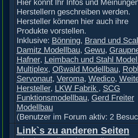
Hier könnt Ihr Infos und Meinunge
Herstellern geschreiben werden.
Hersteller können hier auch ihre
Produkte vorstellen.
Inklusive:
Bönning
,
Brand und Scal
Damitz Modellbau
,
Gewu
,
Graupn
Hafner
,
Leimbach und Stahl Model
Multiplex
,
Oßwald Modellbau
,
Rob
Servonaut
,
Veroma
,
Wedico
,
Weit
Hersteller
,
LKW Fabrik
,
SCG
Funktionsmodellbau
,
Gerd Freiter
Modellbau
(Benutzer im Forum aktiv: 2 Besuc
Link`s zu anderen Seiten