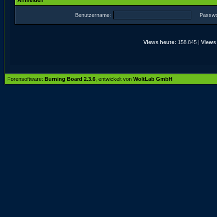
Anmelden
Benutzername:
Passwo
Views heute:
158.845 |
Views
Forensoftware:
Burning Board 2.3.6
, entwickelt von
WoltLab GmbH