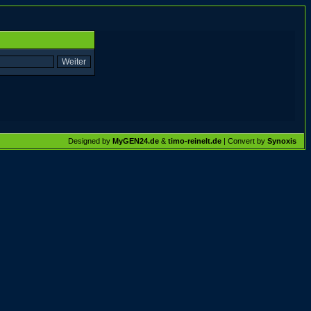
Designed by
MyGEN24.de
&
timo-reinelt.de
| Convert by
Synoxis