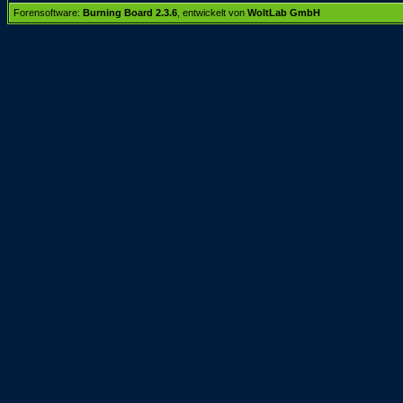
Forensoftware:
Burning Board 2.3.6
, entwickelt von
WoltLab GmbH