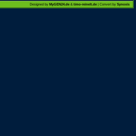
Designed by
MyGEN24.de
&
timo-reinelt.de
| Convert by
Synoxis