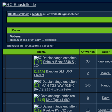
RC-Baustelle.de
»
Modelle
» Schwerlastzugmaschinen
Foren
Videos
(Benutzer im Forum aktiv: 1 Besucher)
(Benutzer im Forum aktiv: 2 Besucher)
Thema
Antworten
Autor
30
karoline5
[1:12]
Daimler-Benz 3548 S
(
1
2
)
[1:14,5]
Bauplan SLT 50-3
2
Maat43
Elefant
146
Fanuc
[1:5]
MAN TGS WW 40.540
(6x6)
(
1
2
3
4
...
letzte Seite
)
0
Dave
[1:14,5]
Man Tgx 41.680
16
bagger fa
[1:12]
Kaelble KV 632 von