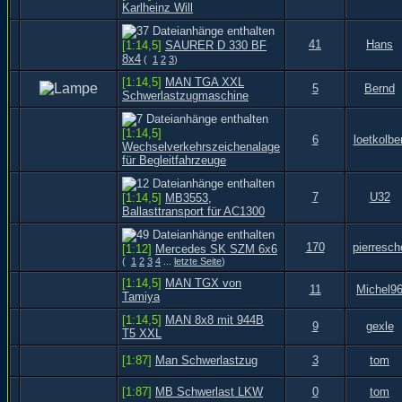
Karlheinz Will
41
Hans
[1:14,5]
SAURER D 330 BF
8x4
(
1
2
3
)
[1:14,5]
MAN TGA XXL
5
Bernd
Schwerlastzugmaschine
[1:14,5]
6
loetkolbe
Wechselverkehrszeichenalage
für Begleitfahrzeuge
7
U32
[1:14,5]
MB3553,
Ballasttransport für AC1300
170
pierresch
[1:12]
Mercedes SK SZM 6x6
(
1
2
3
4
...
letzte Seite
)
[1:14,5]
MAN TGX von
11
Michel9
Tamiya
[1:14,5]
MAN 8x8 mit 944B
9
gexle
T5 XXL
[1:87]
Man Schwerlastzug
3
tom
[1:87]
MB Schwerlast LKW
0
tom