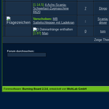
[1:14,5]
4-Achs-Scania-
Schwerlast-Zugmaschine
7
Dingo
R620
Verschoben:
MB
Scania-
-
Sattelschlepper mit Ladekran
driver
0
tom
[1:87]
Man
Zeige Them
Forum durchsuchen:
Forensoftware:
Burning Board 2.3.6
, entwickelt von
WoltLab GmbH