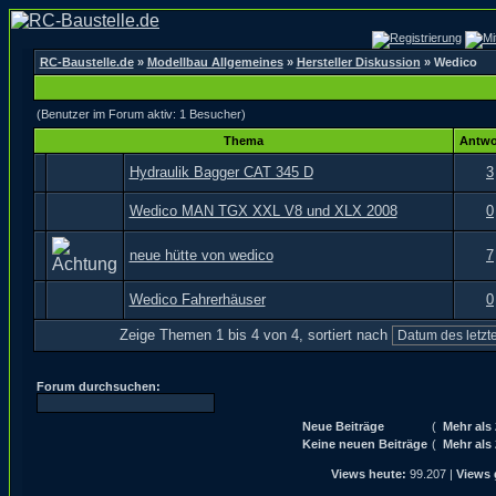
RC-Baustelle.de
»
Modellbau Allgemeines
»
Hersteller Diskussion
» Wedico
(Benutzer im Forum aktiv: 1 Besucher)
Thema
Antwo
Hydraulik Bagger CAT 345 D
3
Wedico MAN TGX XXL V8 und XLX 2008
0
neue hütte von wedico
7
Wedico Fahrerhäuser
0
Zeige Themen 1 bis 4 von 4, sortiert nach
Forum durchsuchen:
Neue Beiträge
(
Mehr als
Keine neuen Beiträge
(
Mehr als
Views heute:
99.207 |
Views 