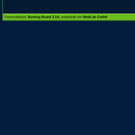
Forensoftware:
Burning Board 2.3.6
, entwickelt von
WoltLab GmbH