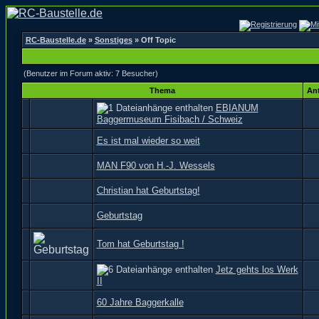
RC-Baustelle.de
»
Sonstiges
» Off Topic
(Benutzer im Forum aktiv: 7 Besucher)
Thema
An
EBIANUM
Baggermuseum Fisibach / Schweiz
Es ist mal wieder so weit
MAN F90 von H.-J. Wessels
Christian hat Geburtstag!
Geburtstag
Tom hat Geburtstag !
Jetz gehts los Werk
II
60 Jahre Baggerkalle