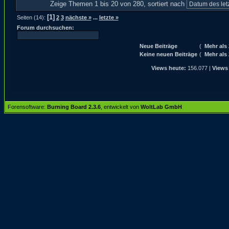
Zeige Themen 1 bis 20 von 280, sortiert nach
[1]
Seiten (14):
2
3
nächste »
...
letzte »
Forum durchsuchen:
Neue Beiträge
(
Mehr als
Keine neuen Beiträge
(
Mehr als
Views heute:
156.077 |
Views
Forensoftware:
Burning Board 2.3.6
, entwickelt von
WoltLab GmbH