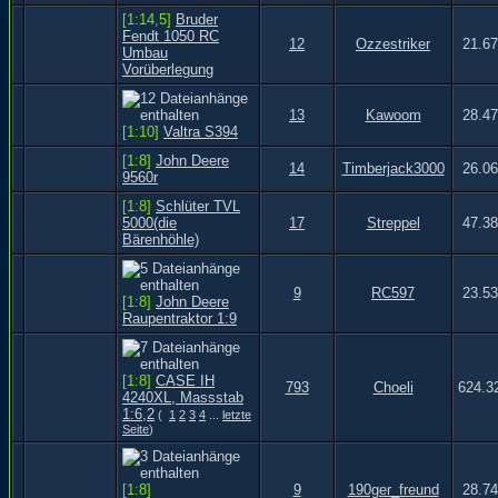
[1:14,5]
Bruder
Fendt 1050 RC
12
Ozzestriker
21.67
Umbau
Vorüberlegung
13
Kawoom
28.47
[1:10]
Valtra S394
[1:8]
John Deere
14
Timberjack3000
26.06
9560r
[1:8]
Schlüter TVL
5000(die
17
Streppel
47.38
Bärenhöhle)
9
RC597
23.53
[1:8]
John Deere
Raupentraktor 1:9
[1:8]
CASE IH
793
Choeli
624.3
4240XL, Massstab
1:6,2
(
1
2
3
4
...
letzte
Seite
)
[1:8]
9
190ger_freund
28.74