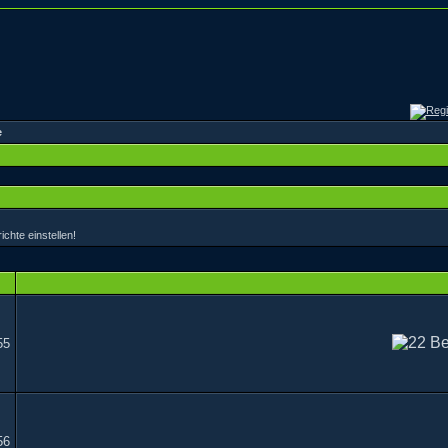
e
hte einstellen!
55
56