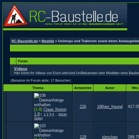
RC-Baustelle.de
»
Modelle
» Unimogs und Traktoren sowie deren Anbaugerät
Foren
Videos
Hier könnt Ihr Videos von Euch oder/und Un/Bekannten oder Modellen ohne Bauberic
(Benutzer im Forum aktiv: 17 Besucher)
Thema
Antworten
Autor
Hits
226
190ger_freund
417.0
[1:8]
Claas Xerion
1:8
(
1
2
3
4
...
letzte
Seite
)
128
tömchen
288.7