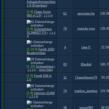
Anbaukehrmaschine
1:8 (Eigenbau)
[1:8]
Claas Axion
61
opcmatsche
130.9
950 in 1:8
(
1
2
3
4
)
79
manufa mog
135.8
[1:8]
Schneefräse
SCHMIDT FS
(
1
2
3
4
)
4
Uwe P.
21.59
[1:14,5]
Fendt 1050
Bruderumbau
83
Blaubär
185.7
[1:10]
Schneefräse
(
1
2
3
4
...
letzte Seite
)
[1:5]
Fendt 939 in
11
Chaostheorie79
33.10
1:5
74
markus_aurelius
131.9
[1:8]
Unimog U1400
(
1
2
3
4
)
39
jaguar980
96.81