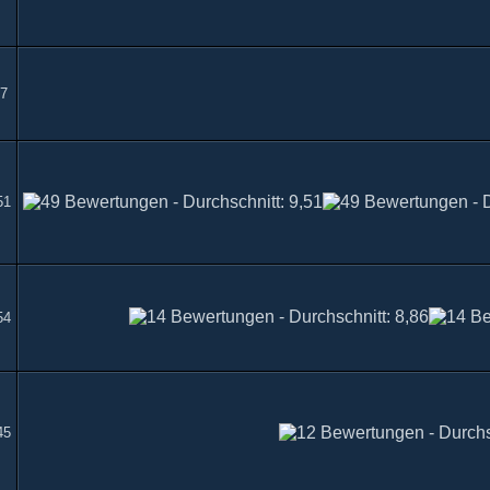
7
51
54
45