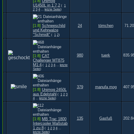
[1:8]
Unimog
U1450L in 1:7,2
(
1
2
3
4
...
letzte Seite
)
[1:8]
Schneeschild
24
tömchen
71.20
und Kehrwalze
"Schmidt"
(
1
2
)
980
tuerk
835.9
[1:8]
CAT
Challenger MT875
M1:4
(
1
2
3
4
...
letzte
Seite
)
379
manufa mog
407.9
[1:8]
Unimog 2450L
aus Edelstahl
(
1
2
3
4
...
letzte Seite
)
135
Gasfuß
202.8
[1:8]
MB Trac 1800
Intercooler Maßstab
1 zu 8
(
1
2
3
4
...
letzte Seite
)